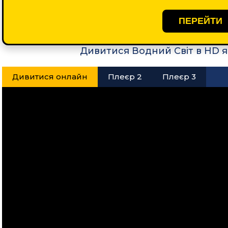
ПЕРЕЙТИ
Дивитися Водний Світ в HD я
Дивитися онлайн
Плеєр 2
Плеєр 3