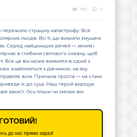
795
0
о пережило страшну катастрофу. Вся
олярних льодів. Всі ті, що вижили змушені
ах. Серед найцінніших речей — земля і
 пірнає в глибини світового океану, щоб
. Все це він може виміняти в одній з
оловік знайомиться з дівчиною, на яку
правляє всім. Причина проста — на спині
 приведе їх до суші. Наш герой вирішує
вій захист. Ось тільки чи зможе він
ГОТОВИЙ!
сь до нас прямо зараз!