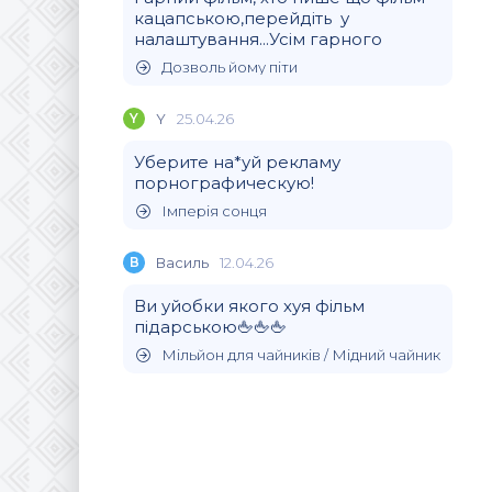
кацапською,перейдіть у
налаштування...Усім гарного
Дозволь йому піти
Y
Y
25.04.26
Уберите на*уй рекламу
порнографическую!
Імперія сонця
В
Василь
12.04.26
Ви уйобки якого хуя фільм
підарською🖕🖕🖕
Мільйон для чайників / Мідний чайник