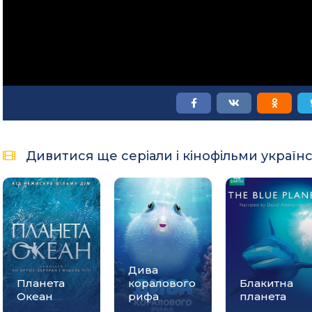
Дивитися ще серіали і кінофільми україн
Дива
Планета
коралового
Блакитна
Океан
рифа
планета