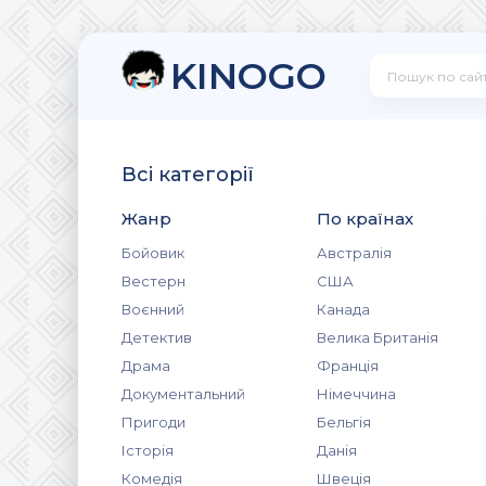
KINOGO
Всі категорії
Жанр
По країнах
Бойовик
Австралія
Вестерн
США
Воєнний
Канада
Детектив
Велика Британія
Драма
Франція
Документальний
Німеччина
Пригоди
Бельгія
Історія
Данія
Комедія
Швеція