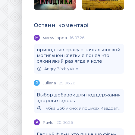
Останні коментарі
М
магучi орел
16.07.26
приподняв сраку с пачтальонской
могильной клетки я поняв что
сякий який раз ягда я коле
Angry Birds у кіно
J
Juliana
29.06.26
Выбор добавок для поддержания
здоровья здесь.
Губка Боб у кіно: У пошуках Квадратних Штанів
P
Pavlo
20.06.26
Гарний фільм, хто пише що фільм