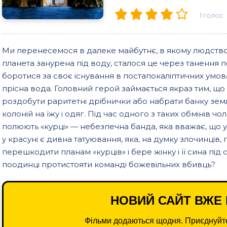
1
голос
Ми перенесемося в далеке майбутнє, в якому людств
планета занурена під воду, сталося це через танення п
боротися за своє існування в постапокаліптичних умов
прісна вода. Головний герой займається якраз тим, що
роздобути раритетні дрібнички або набрати банку землі
колоній на їжу і одяг. Під час одного з таких обмінів ч
полюють «курці» — небезпечна банда, яка вважає, що у
у красуні є дивна татуювання, яка, на думку злочинців,
перешкодити планам «курців» і бере жінку і її сина під с
поодинці протистояти команді божевільних вбивць?
НОВИЙ САЙТ ВЖЕ 
Фільми додаються щодня. Приєднуйте