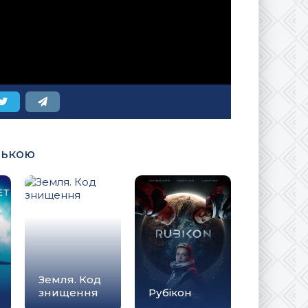
ською
Земля. Код
знищення
Рубікон