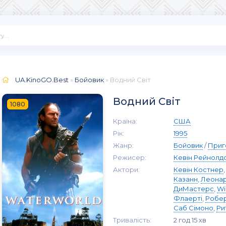
UA.KinoGO.Best
»
Бойовик
» Водний Світ
Водний Світ
1080
Країна:
США
Рік:
1995
Жанр:
Бойовик
/
Приг
Режисер:
Кевін Рейнолд
Актори:
Кевін Костнер
Казанн
,
Леонар
ДиМастерс
,
Wi
Флаерті
,
Робер
Саб Сімоно
,
Ри
Тривалість:
2 год 15 хв