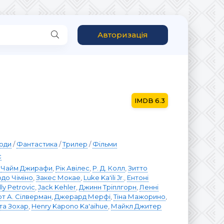
Авторизація
6.3
оди
/
Фантастика
/
Трилер
/
Фільми
с
,
Чайм Джирафи
,
Рік Авілес
,
Р. Д. Колл
,
Зитто
до Чіміно
,
Закес Мокае
,
Luke Ka'ili Jr.
,
Ентоні
lly Petrovic
,
Jack Kehler
,
Джинн Тріплгорн
,
Ленні
т А. Сілверман
,
Джерард Мерфі
,
Тіна Мажорино
,
та Зохар
,
Henry Kapono Ka'aihue
,
Майкл Джитер