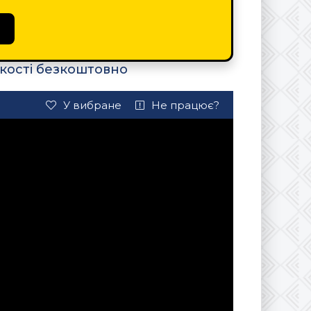
кості безкоштовно
У вибране
Не працює?