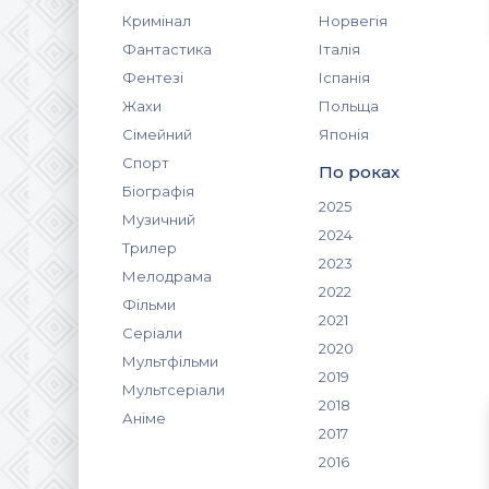
Кримінал
Норвегія
Фантастика
Італія
Фентезі
Іспанія
Жахи
Польща
Сімейний
Японія
Спорт
По роках
Біографія
2025
Музичний
2024
Трилер
2023
Мелодрама
2022
Фільми
2021
Серіали
2020
Мультфільми
2019
Мультсеріали
2018
Аніме
2017
2016