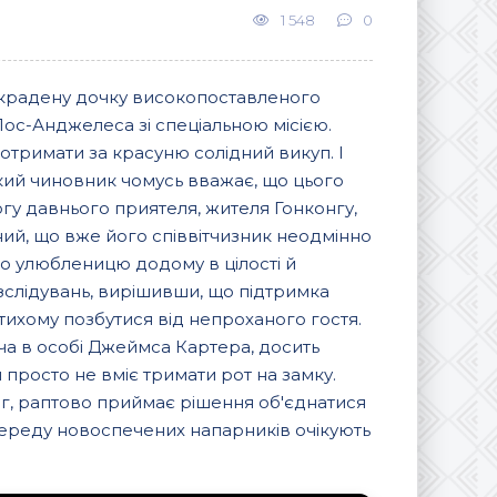
1 548
0
викрадену дочку високопоставленого
ос-Анджелеса зі спеціальною місією.
отримати за красуню солідний викуп. І
кий чиновник чомусь вважає, що цього
огу давнього приятеля, жителя Гонконгу,
ний, що вже його співвітчизник неодмінно
о улюбленицю додому в цілості й
зслідувань, вирішивши, що підтримка
тихому позбутися від непроханого гостя.
ча в особі Джеймса Картера, досить
 просто не вміє тримати рот на замку.
г, раптово приймає рішення об'єднатися
опереду новоспечених напарників очікують