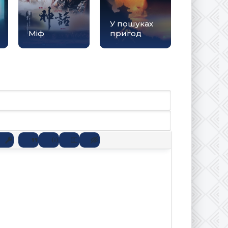
У пошуках
Міф
пригод