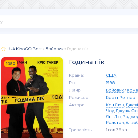
UA.KinoGO.Best
»
Бойовик
» Година пік
Година пік
1080
Країна:
США
Рік:
1998
Жанр:
Бойовик
/
Коме
Режисер:
Бретт Ретнер
Актори:
Кен Люн
,
Джекі
Чоу
,
Джулія Сю
Янг Лін
,
Родже
Ролстон
,
Еліза
Тривалість:
1 год 38 хв