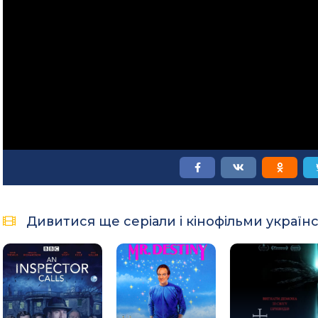
Дивитися ще серіали і кінофільми україн