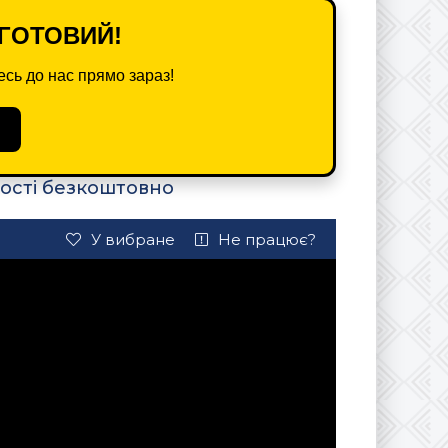
ГОТОВИЙ!
сь до нас прямо зараз!
кості безкоштовно
У вибране
Не працює?