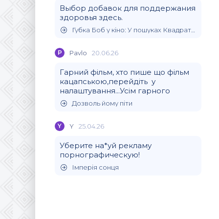
Выбор добавок для поддержания
здоровья здесь.
Губка Боб у кіно: У пошуках Квадратних Штанів
P
Pavlo
20.06.26
Гарний фільм, хто пише що фільм
кацапською,перейдіть у
налаштування...Усім гарного
Дозволь йому піти
Y
Y
25.04.26
Уберите на*уй рекламу
порнографическую!
Імперія сонця