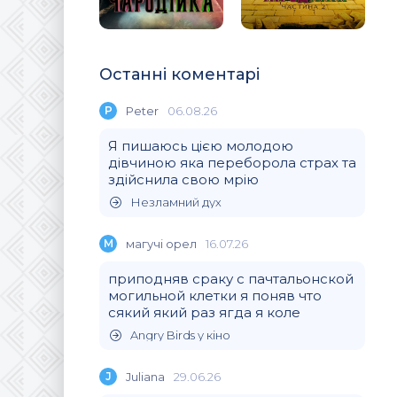
Останні коментарі
P
Peter
06.08.26
Я пишаюсь цією молодою
дівчиною яка переборола страх та
здійснила свою мрію
Незламний дух
М
магучi орел
16.07.26
приподняв сраку с пачтальонской
могильной клетки я поняв что
сякий який раз ягда я коле
Angry Birds у кіно
J
Juliana
29.06.26