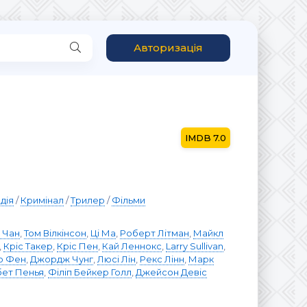
Авторизація
7.0
дія
/
Кримінал
/
Трилер
/
Фільми
 Чан
,
Том Вілкінсон
,
Ці Ма
,
Роберт Літман
,
Майкл
,
Кріс Такер
,
Кріс Пен
,
Кай Леннокс
,
Larry Sullivan
,
р Фен
,
Джордж Чунг
,
Люсі Лін
,
Рекс Лінн
,
Марк
бет Пенья
,
Філіп Бейкер Голл
,
Джейсон Девіс