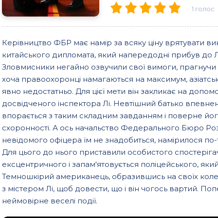
1
голос
Керівництво ФБР має намір за всяку ціну врятувати 
китайського дипломата, який напередодні прибув до Л
Зловмисники негайно озвучили свої вимоги, прагнучи 
хоча правоохоронці намагаються на максимум, азіатсь
явно недостатньо. Для цієї мети він закликає на допом
досвідченого інспектора Лі. Невтішний батько впевне
впорається з таким складним завданням і поверне йог
схоронності. А ось начальство Федерального Бюро Ро
невідомого офіцера їм не знадобиться, намірилося по-
Для цього до нього приставили особистого спостеріга
ексцентричного і запам'ятовується поліцейського, який
Темношкірий американець, образившись на своїх коле
з містером Лі, щоб довести, що і він чогось вартий. П
неймовірне веселі події.