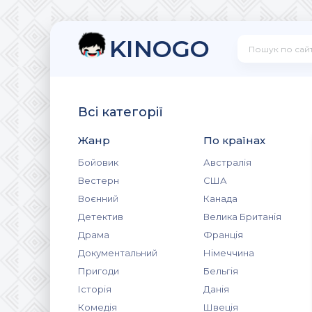
KINOGO
Всі категорії
Жанр
По країнах
Бойовик
Австралія
Вестерн
США
Воєнний
Канада
Детектив
Велика Британія
Драма
Франція
Документальний
Німеччина
Пригоди
Бельгія
Історія
Данія
Комедія
Швеція