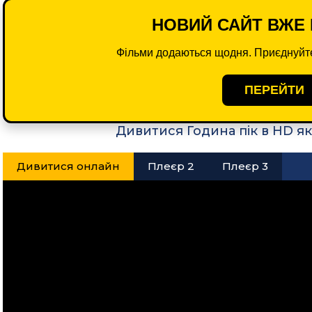
НОВИЙ САЙТ ВЖЕ 
Фільми додаються щодня. Приєднуйте
ПЕРЕЙТИ
Дивитися Година пік в HD я
Дивитися онлайн
Плеєр 2
Плеєр 3