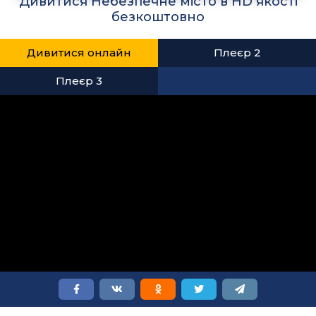
Дивитися Небезпечне місто в HD якості
безкоштовно
Дивитися онлайн
Плеєр 2
Плеєр 3