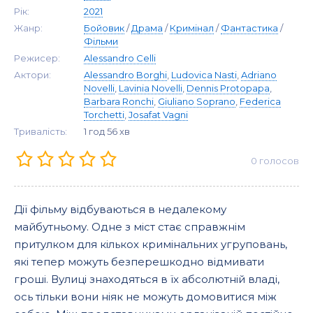
Рік:
2021
Жанр:
Бойовик
/
Драма
/
Кримінал
/
Фантастика
/
Фільми
Режисер:
Alessandro Celli
Актори:
Alessandro Borghi
,
Ludovica Nasti
,
Adriano
Novelli
,
Lavinia Novelli
,
Dennis Protopapa
,
Barbara Ronchi
,
Giuliano Soprano
,
Federica
Torchetti
,
Josafat Vagni
Тривалість:
1 год 56 хв
0
голосов
Дії фільму відбуваються в недалекому
майбутньому. Одне з міст стає справжнім
притулком для кількох кримінальних угруповань,
які тепер можуть безперешкодно відмивати
гроші. Вулиці знаходяться в їх абсолютній владі,
ось тільки вони ніяк не можуть домовитися між