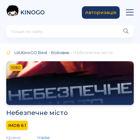
KINOGO
Авторизація
UA.KinoGO.Best
»
Бойовик
» Небезпечне місто
1080
Небезпечне місто
6.1
Країна:
Італія