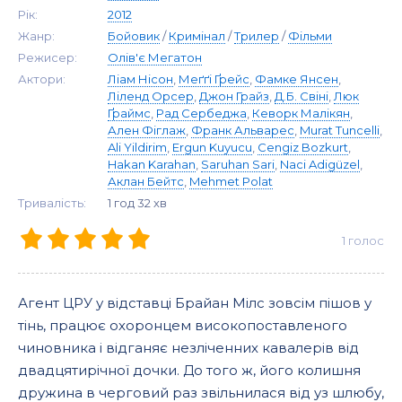
Рік:
2012
Жанр:
Бойовик
/
Кримінал
/
Трилер
/
Фільми
Режисер:
Олів'є Мегатон
Актори:
Ліам Нісон
,
Меґґі Ґрейс
,
Фамке Янсен
,
Ліленд Орсер
,
Джон Грайз
,
Д.Б. Свіні
,
Люк
Ґраймс
,
Рад Сербеджа
,
Кеворк Малікян
,
Ален Фіглаж
,
Франк Альварес
,
Murat Tuncelli
,
Ali Yildirim
,
Ergun Kuyucu
,
Cengiz Bozkurt
,
Hakan Karahan
,
Saruhan Sari
,
Naci Adigüzel
,
Аклан Бейтс
,
Mehmet Polat
Тривалість:
1 год 32 хв
1
голос
Агент ЦРУ у відставці Брайан Мілс зовсім пішов у
тінь, працює охоронцем високопоставленого
чиновника і відганяє незліченних кавалерів від
двадцятирічної дочки. До того ж, його колишня
дружина в черговий раз звільнилася від уз шлюбу,