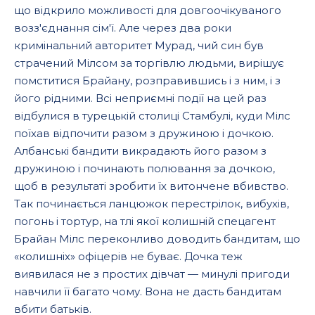
що відкрило можливості для довгоочікуваного
возз'єднання сім'ї. Але через два роки
кримінальний авторитет Мурад, чий син був
страчений Мілсом за торгівлю людьми, вирішує
помститися Брайану, розправившись і з ним, і з
його рідними. Всі неприємні події на цей раз
відбулися в турецькій столиці Стамбулі, куди Мілс
поїхав відпочити разом з дружиною і дочкою.
Албанські бандити викрадають його разом з
дружиною і починають полювання за дочкою,
щоб в результаті зробити їх витончене вбивство.
Так починається ланцюжок перестрілок, вибухів,
погонь і тортур, на тлі якої колишній спецагент
Брайан Мілс переконливо доводить бандитам, що
«колишніх» офіцерів не буває. Дочка теж
виявилася не з простих дівчат — минулі пригоди
навчили її багато чому. Вона не дасть бандитам
вбити батьків.