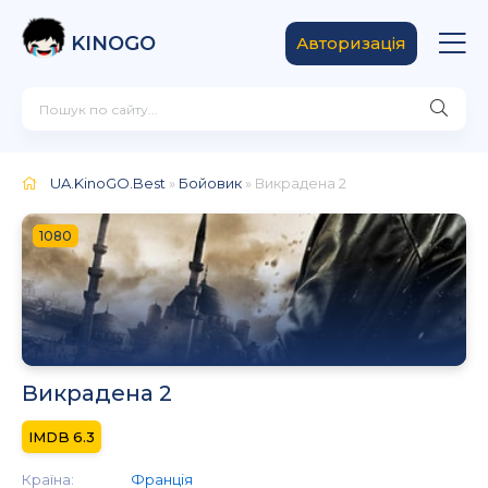
KINOGO
Авторизація
UA.KinoGO.Best
»
Бойовик
» Викрадена 2
1080
Викрадена 2
6.3
Країна:
Франція