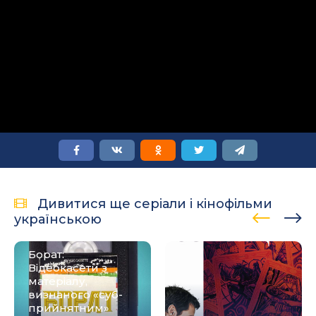
Дивитися ще серіали і кінофільми
українською
Борат:
Відеокасети з
матеріалу,
визнаного «‎суб-
прийнятним»