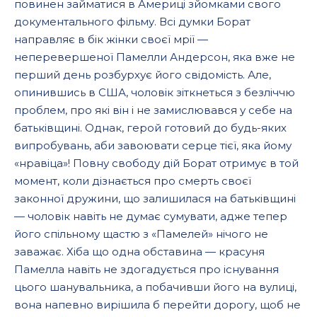
повинен займатися в Америці зйомками свого
документального фільму. Всі думки Борат
направляє в бік жінки своєї мрії —
неперевершеної Памелли Андерсон, яка вже не
перший день розбурхує його свідомість. Але,
опинившись в США, чоловік зіткнеться з безліччю
проблем, про які він і не замислювався у себе на
батьківщині. Однак, герой готовий до будь-яких
випробувань, аби завоювати серце тієї, яка йому
«нравіца»! Повну свободу дій Борат отримує в той
момент, коли дізнається про смерть своєї
законної дружини, що залишилася на батьківщині
— чоловік навіть не думає сумувати, адже тепер
його спільному щастю з «Памелей» нічого не
заважає. Хіба що одна обставина — красуня
Памелла навіть не здогадується про існування
цього шанувальника, а побачивши його на вулиці,
вона напевно вирішила б перейти дорогу, щоб не