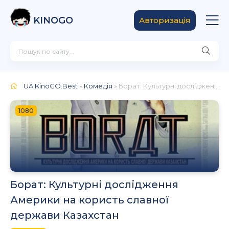
KINOGO
Авторизація
UA.KinoGO.Best
»
Комедія
» Борат: Культурні дослідження Америки на користь славної держави Казахстан
1080
Борат: Культурні дослідження
Америки на користь славної
держави Казахстан