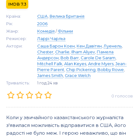
7.3
Країна:
США
,
Велика Британія
Рік:
2006
Жанр:
Комедія
/
Фільми
Режисер:
Ларрі Чарльз
Актори:
Саша Барон Коен
,
Кен Давітян
,
Луенель
,
Chester
,
Charlie
,
Ilham Aliyev
,
Памела
Андерсон
,
Bob Barr
,
Carole De Saram
,
Mitchell Falk
,
Alan Keyes
,
Andre Myers
,
Jean-
Pierre Parent
,
Chip Pickering
,
Bobby Rowe
,
James Smith
,
Grace Welch
Тривалість:
1 год 24 хв
0
голосов
Коли у звичайного казахстанського журналіста
з'явилася можливість відправитися в США, його
радості не було меж. І герою неважливо, що він