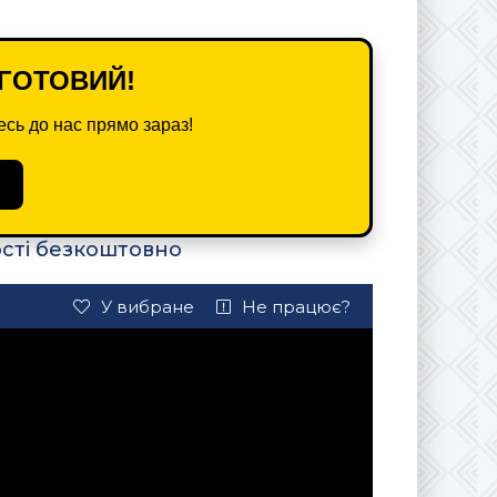
ГОТОВИЙ!
сь до нас прямо зараз!
ості безкоштовно
У вибране
Не працює?