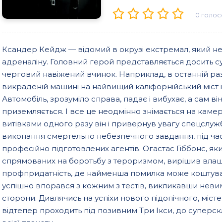
0
голос
Ксандер Кейдж — відомий в окрузі екстремал, який не
адреналіну. Головний герой представляється досить 
черговий навіжений вчинок. Наприклад, в останній ра
викраденій машині на найвищий каліфорнійський міст і 
Автомобіль, зрозуміло справа, падає і вибухає, а сам ві
приземляється. І все це неодмінно знімається на каме
витівками одного разу він і привернув увагу спецслужб,
виконання смертельно небезпечного завдання, під час
професійно підготовлених агентів. Огастас Гіббонс, яки
спрямованих на боротьбу з тероризмом, вирішив влаш
профпридатність, де найменша помилка може коштувати
успішно впорався з кожним з тестів, викликавши нев
сторони. Дивлячись на успіхи нового підопічного, міс
відтепер проходить під позивним Три Ікси, до суперскл