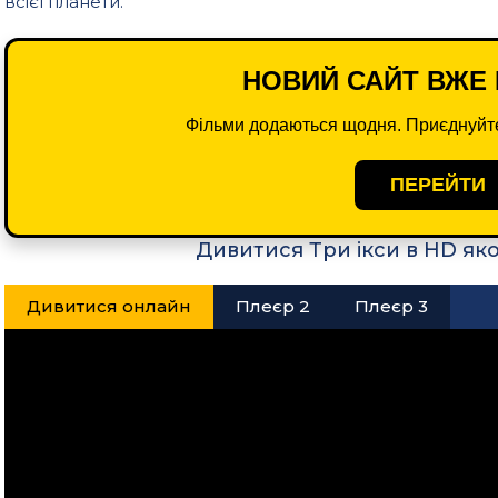
всієї планети.
НОВИЙ САЙТ ВЖЕ 
Фільми додаються щодня. Приєднуйте
ПЕРЕЙТИ
Дивитися Три ікси в HD як
Дивитися онлайн
Плеєр 2
Плеєр 3