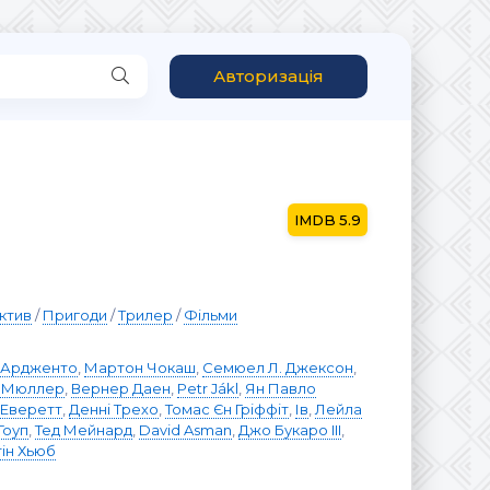
Авторизація
5.9
ктив
/
Пригоди
/
Трилер
/
Фільми
я Ардженто
,
Мартон Чокаш
,
Семюел Л. Джексон
,
і Мюллер
,
Вернер Даен
,
Petr Jákl
,
Ян Павло
 Еверетт
,
Денні Трехо
,
Томас Єн Гріффіт
,
Ів
,
Лейла
Гоуп
,
Тед Мейнард
,
David Asman
,
Джо Букаро III
,
ін Хьюб