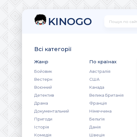
KINOGO
Всі категорії
Жанр
По країнах
Бойовик
Австралія
Вестерн
США
Воєнний
Канада
Детектив
Велика Британія
Драма
Франція
Документальний
Німеччина
Пригоди
Бельгія
Історія
Данія
Комедія
Швеція