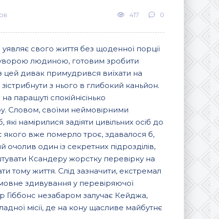
ов
417
0
 уявляє свого життя без щоденної порції
суворою людиною, готовим зробити
з цей дивак примудрився виїхати на
зістрибнути з нього в глибокий каньйон.
н на парашуті спокійнісінько
ру. Словом, своїми неймовірними
 які намірилися задіяти цивільних осіб до
 якого вже померло троє, здавалося б,
й очолив один із секретних підрозділів,
тувати Ксандеру жорстку перевірку на
 тому життя. Слід зазначити, екстремал
имовне здивування у перевіряючої
тер Гіббонс незабаром залучає Кейджа,
адної місії, де на кону щасливе майбутнє