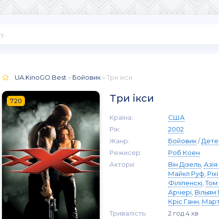
UA.KinoGO.Best
»
Бойовик
» Три ікси
Три ікси
720
Країна:
США
Рік:
2002
Жанр:
Бойовик
/
Дете
Режисер:
Роб Коен
Актори:
Він Дізель
,
Азі
Майкл Руф
,
Ріх
Філіпенскі
,
Том
Арчері
,
Вільям 
Кріс Ганн
,
Март
Тривалість:
2 год 4 хв