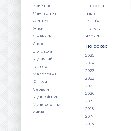
Кримінал
Норвегія
Фантастика
Італія
Фентезі
Іспанія
Жахи
Польща
Сімейний
Японія
Спорт
По роках
Біографія
2025
Музичний
2024
Трилер
2023
Мелодрама
2022
Фільми
2021
Серіали
2020
Мультфільми
2019
Мультсеріали
2018
Аніме
2017
2016