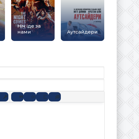
Ніч іде за
нами
Аутсайдери