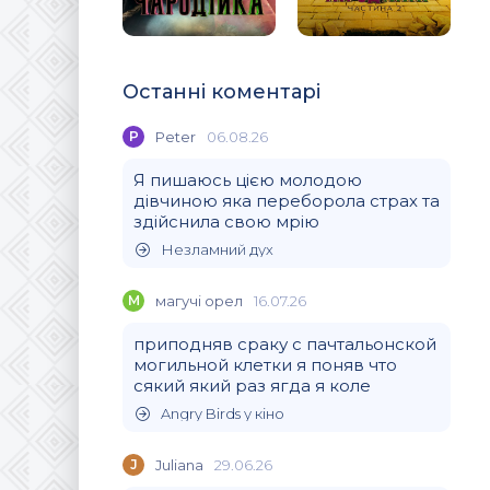
Останні коментарі
P
Peter
06.08.26
Я пишаюсь цією молодою
дівчиною яка переборола страх та
здійснила свою мрію
Незламний дух
М
магучi орел
16.07.26
приподняв сраку с пачтальонской
могильной клетки я поняв что
сякий який раз ягда я коле
Angry Birds у кіно
J
Juliana
29.06.26