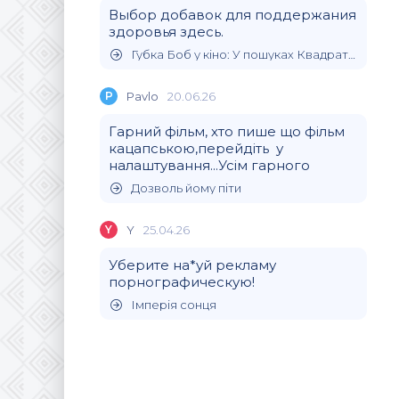
Выбор добавок для поддержания
здоровья здесь.
Губка Боб у кіно: У пошуках Квадратних Штанів
P
Pavlo
20.06.26
Гарний фільм, хто пише що фільм
кацапською,перейдіть у
налаштування...Усім гарного
Дозволь йому піти
Y
Y
25.04.26
Уберите на*уй рекламу
порнографическую!
Імперія сонця