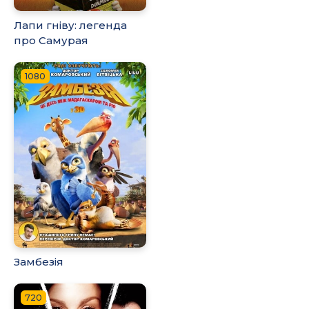
Лапи гніву: легенда
про Самурая
1080
Замбезія
720