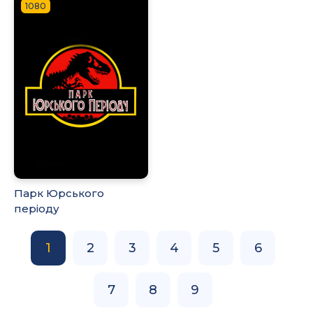
1080
Парк Юрського
періоду
1
2
3
4
5
6
7
8
9