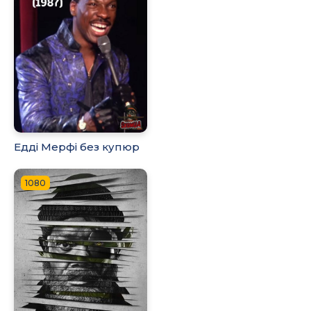
Едді Мерфі без купюр
1080