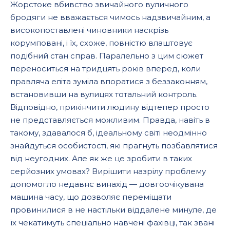
Жорстоке вбивство звичайного вуличного
бродяги не вважається чимось надзвичайним, а
високопоставлені чиновники наскрізь
корумповані, і їх, схоже, повністю влаштовує
подібний стан справ. Паралельно з цим сюжет
переноситься на тридцять років вперед, коли
правляча еліта зуміла впоратися з беззаконням,
встановивши на вулицях тотальний контроль.
Відповідно, прикінчити людину відтепер просто
не представляється можливим. Правда, навіть в
такому, здавалося б, ідеальному світі неодмінно
знайдуться особистості, які прагнуть позбавлятися
від неугодних. Але як же це зробити в таких
серйозних умовах? Вирішити назрілу проблему
допомогло недавнє винахід — довгоочікувана
машина часу, що дозволяє переміщати
провинилися в не настільки віддалене минуле, де
їх чекатимуть спеціально навчені фахівці, так звані