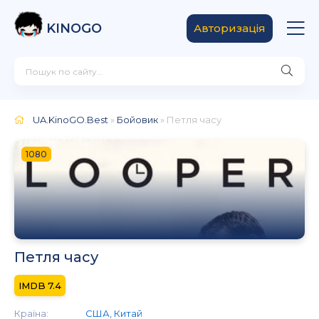
KINOGO
Авторизація
UA.KinoGO.Best
»
Бойовик
» Петля часу
1080
Петля часу
7.4
Країна:
США
,
Китай