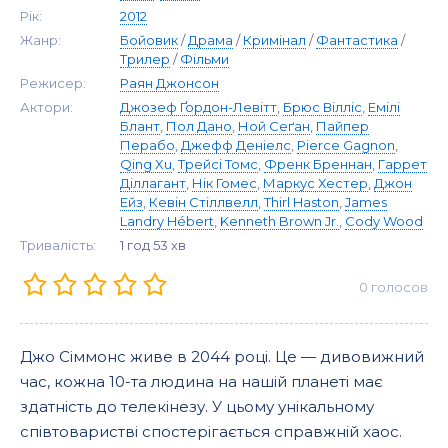
Рік:
2012
Жанр:
Бойовик
/
Драма
/
Кримінал
/
Фантастика
/
Трилер
/
Фільми
Режисер:
Раян Джонсон
Актори:
Джозеф Ґордон-Левітт
,
Брюс Вілліс
,
Емілі
Блант
,
Пол Дано
,
Ной Сеґан
,
Пайпер
Перабо
,
Джефф Деніелс
,
Pierce Gagnon
,
Qing Xu
,
Трейсі Томс
,
Френк Бреннан
,
Гаррет
Діллагант
,
Нік Гомес
,
Маркус Хестер
,
Джон
Ейз
,
Кевін Стіллвелл
,
Thirl Haston
,
James
Landry Hébert
,
Kenneth Brown Jr.
,
Cody Wood
Тривалість:
1 год 53 хв
0
голосов
Джо Сіммонс живе в 2044 році. Це — дивовижний
час, кожна 10-та людина на нашій планеті має
здатність до телекінезу. У цьому унікальному
співтоваристві спостерігається справжній хаос.