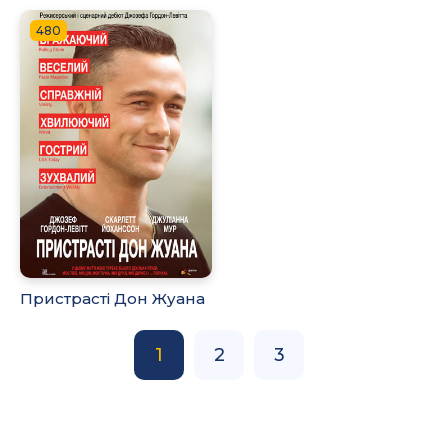
480
Пристрасті Дон Жуана
1
2
3