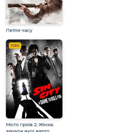
Петля часу
1080
Місто гріхів 2: Жінка,
заради якої варто