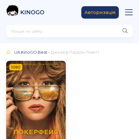
KINOGO
Авторизація
UA.KinoGO.Best
» Джозеф Ґордон-Левітт
1080