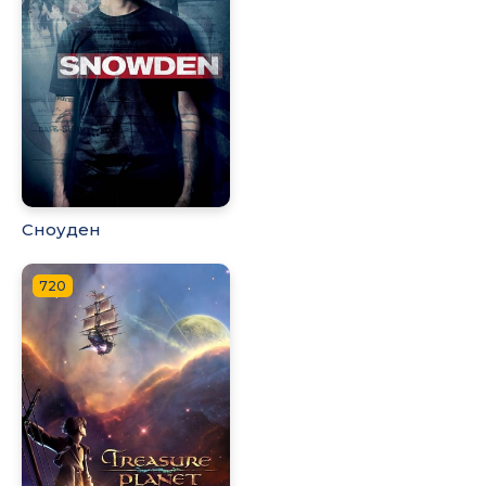
Сноуден
720