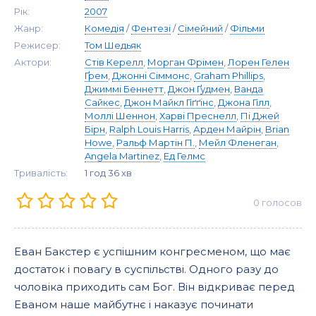
Рік:
2007
Жанр:
Комедія
/
Фентезі
/
Сімейний
/
Фільми
Режисер:
Том Шедьяк
Актори:
Стів Керелл
,
Морган Фрімен
,
Лорен Гелен
Ґрем
,
Джонні Сіммонс
,
Graham Phillips
,
Джиммі Беннетт
,
Джон Ґудмен
,
Ванда
Сайкес
,
Джон Майкл Гіґґінс
,
Джона Гілл
,
Моллі Шеннон
,
Харві Преснелл
,
Пі Джей
Бірн
,
Ralph Louis Harris
,
Арден Майрін
,
Brian
Howe
,
Ральф Мартін П.
,
Мейл Фленеган
,
Angela Martinez
,
Ед Гелмс
Тривалість:
1 год 36 хв
0
голосов
Еван Бакстер є успішним конгресменом, що має
достаток і повагу в суспільстві. Одного разу до
чоловіка приходить сам Бог. Він відкриває перед
Еваном наше майбутнє і наказує починати