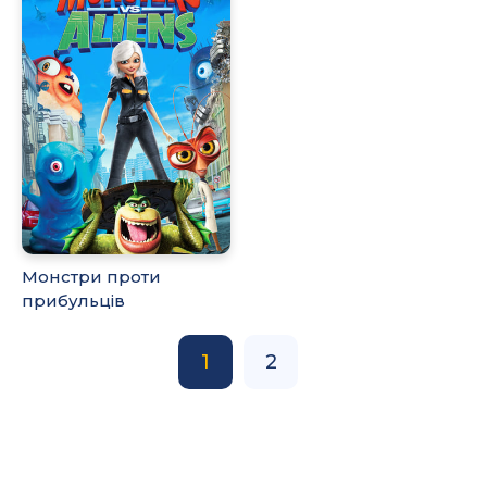
Монстри проти
прибульців
1
2