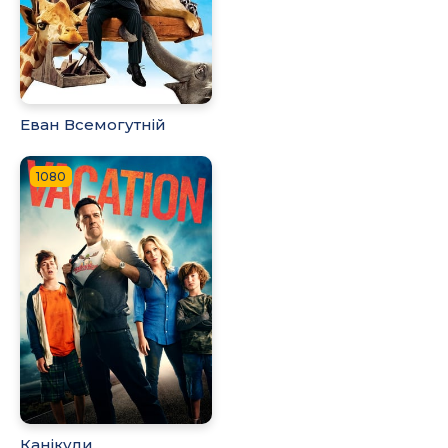
Еван Всемогутній
1080
Канікули