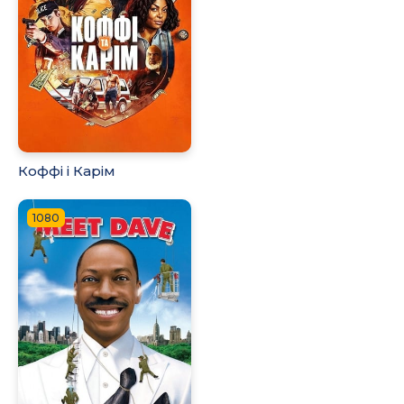
Коффі і Карім
1080