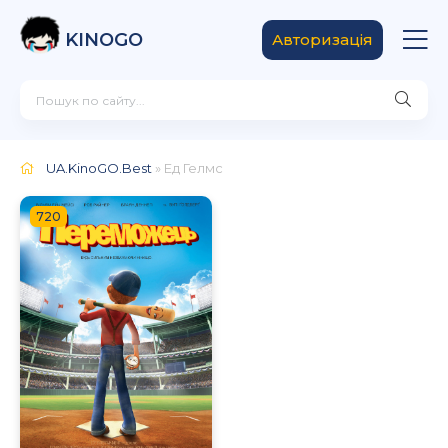
KINOGO
Авторизація
UA.KinoGO.Best
» Ед Гелмс
720