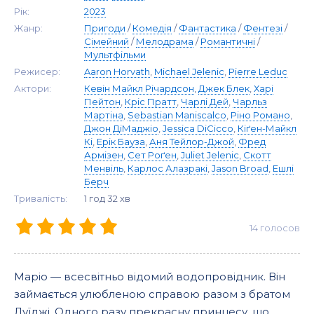
Рік:
2023
Жанр:
Пригоди
/
Комедія
/
Фантастика
/
Фентезі
/
Сімейний
/
Мелодрама
/
Романтичні
/
Мультфільми
Режисер:
Aaron Horvath
,
Michael Jelenic
,
Pierre Leduc
Актори:
Кевін Майкл Річардсон
,
Джек Блeк
,
Харі
Пейтон
,
Кріс Пратт
,
Чарлі Дей
,
Чарльз
Мартіна
,
Sebastian Maniscalco
,
Ріно Романо
,
Джон ДіМаджіо
,
Jessica DiCicco
,
Кіґен-Майкл
Кі
,
Ерік Бауза
,
Аня Тейлор-Джой
,
Фред
Армізен
,
Сет Роґен
,
Juliet Jelenic
,
Скотт
Менвіль
,
Карлос Алазракі
,
Jason Broad
,
Ешлі
Берч
Тривалість:
1 год 32 хв
14
голосов
Маріо — всесвітньо відомий водопровідник. Він
займається улюбленою справою разом з братом
Луїджі. Одного разу прекрасну принцесу, що