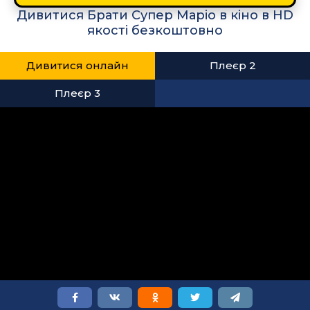
Дивитися Брати Супер Маріо в кіно в HD
якості безкоштовно
Дивитися онлайн
Плеєр 2
Плеєр 3