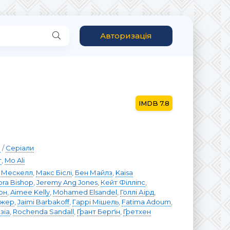
Авторизація
7.8
р
/
Серіали
т
,
Mo Ali
л Мескелл
,
Макс Біслі
,
Бен Майлз
,
Kaisa
ora Bishop
,
Jeremy Ang Jones
,
Кейт Філліпс
,
он
,
Aimee Kelly
,
Mohamed Elsandel
,
Голлі Аірд
,
джер
,
Jaimi Barbakoff
,
Гаррі Мішель
,
Fatima Adoum
,
зіа
,
Rochenda Sandall
,
Ґрант Берґін
,
Ґретхен