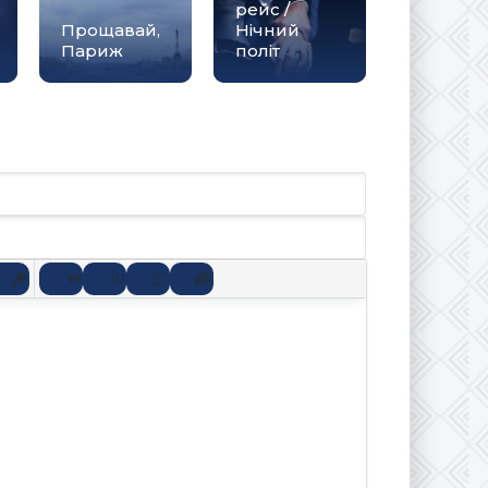
рейс /
Прощавай,
Нічний
Париж
політ