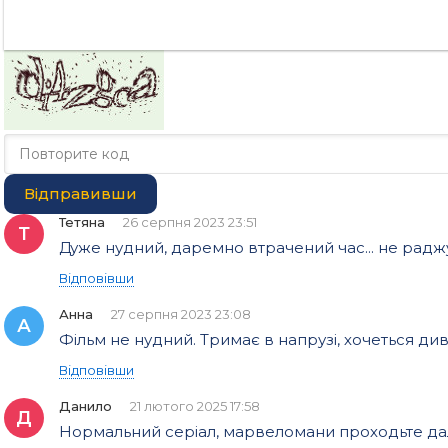
Відправивши
Тетяна
26 серпня 2023 23:51
Т
Дуже нудний, даремно втрачений час... не раджу.
Відповівши
Анна
27 серпня 2023 23:08
А
Фільм не нудний. Тримає в напрузі, хочеться ди
Відповівши
Данило
21 лютого 2025 17:58
Д
Нормальний серіал, марвеломани проходьте далі