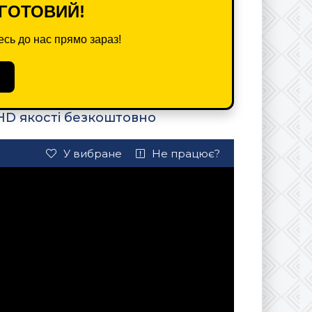
ГОТОВИЙ!
сь до нас прямо зараз!
HD якості безкоштовно
У вибране
Не працює?