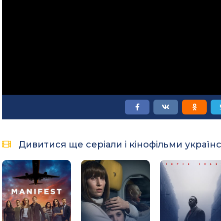
Дивитися ще серіали і кінофільми україн