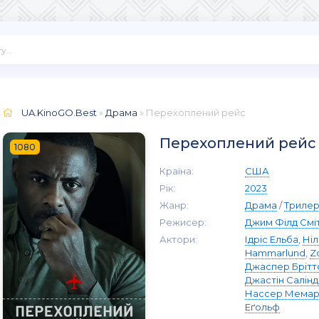
UA.KinoGO.Best
»
Драма
» Перехоплений рейс
Перехоплений рейс
1080
Країна:
США
Рік:
2023
Жанр:
Драма
/
Триле
Режисер:
Джим Філд Смі
Актори:
Ідріс Ельба
,
Ні
Hammarlund
,
Z
Джаспер Брітт
Джастін Салін
Нассер Мемар
Еґольф