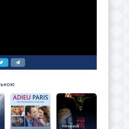
ською
Нічний