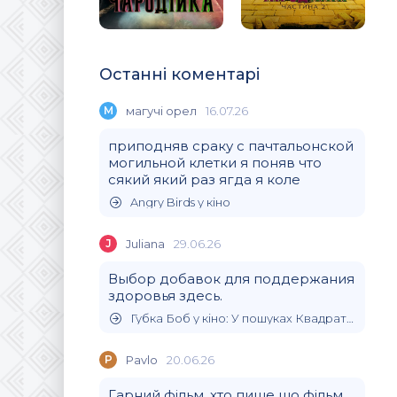
Останні коментарі
М
магучi орел
16.07.26
приподняв сраку с пачтальонской
могильной клетки я поняв что
сякий який раз ягда я коле
Angry Birds у кіно
J
Juliana
29.06.26
Выбор добавок для поддержания
здоровья здесь.
Губка Боб у кіно: У пошуках Квадратних Штанів
P
Pavlo
20.06.26
Гарний фільм, хто пише що фільм