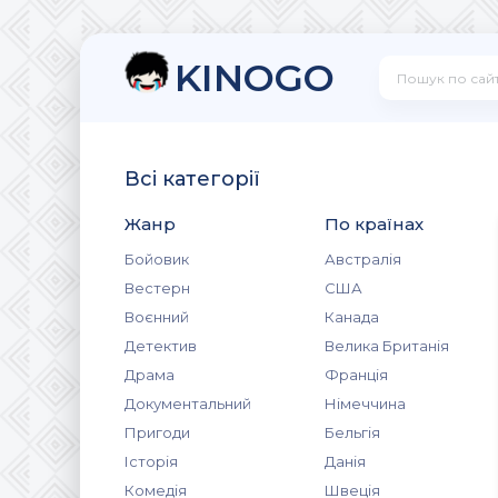
KINOGO
Всі категорії
Жанр
По країнах
Бойовик
Австралія
Вестерн
США
Воєнний
Канада
Детектив
Велика Британія
Драма
Франція
Документальний
Німеччина
Пригоди
Бельгія
Історія
Данія
Комедія
Швеція