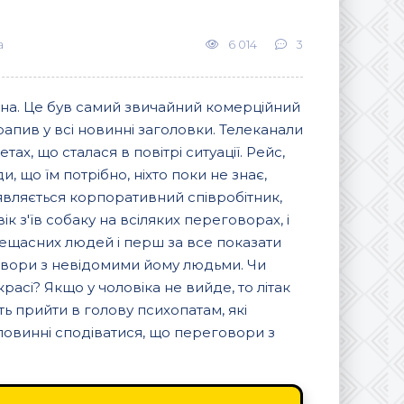
а
6 014
3
дона. Це був самий звичайний комерційний
рапив у всі новинні заголовки. Телеканали
ах, що сталася в повітрі ситуації. Рейс,
 що їм потрібно, ніхто поки не знає,
иявляється корпоративний співробітник,
к з'їв собаку на всіляких переговорах, і
ещасних людей і перш за все показати
говори з невідомими йому людьми. Чи
расі? Якщо у чоловіка не вийде, то літак
ть прийти в голову психопатам, які
повинні сподіватися, що переговори з