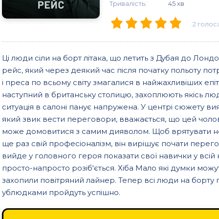
Тривалість:
45 хв
2
голос
Ці люди сіли на борт літака, що летить з Дубая до Лон
рейс, який через деякий час після початку польоту пот
і преса по всьому світу змагалися в найжахливіших епітет
наступний в британську столицю, захоплюють якісь люди,
ситуація в салоні панує напружена. У центрі сюжету в
який звик вести переговори, вважається, що цей чолові
може домовитися з самим дияволом. Щоб врятувати н
ще раз свій професіоналізм, він вирішує почати пере
вийде у головного героя показати свої навички у всій к
просто-напросто розіб'ється. Хіба Мало які думки можу
захопили повітряний лайнер. Тепер всі люди на борту 
ублюдками пройдуть успішно.