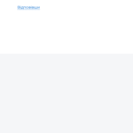
Відповівши
серіали та мультфільми безкоштовно онлайн!