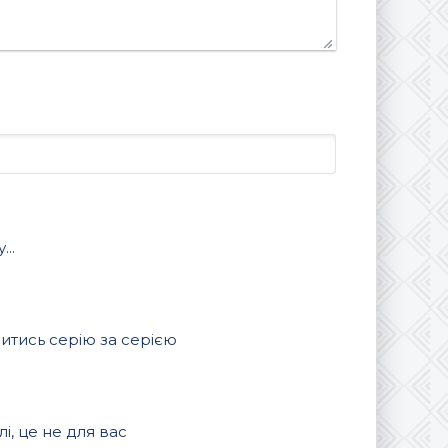
..
витись серію за серією
, це не для вас