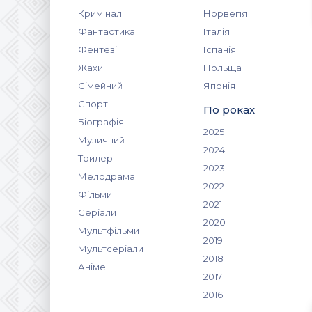
Кримінал
Норвегія
Фантастика
Італія
Фентезі
Іспанія
Жахи
Польща
Сімейний
Японія
Спорт
По роках
Біографія
2025
Музичний
2024
Трилер
2023
Мелодрама
2022
Фільми
2021
Серіали
2020
Мультфільми
2019
Мультсеріали
2018
Аніме
2017
2016