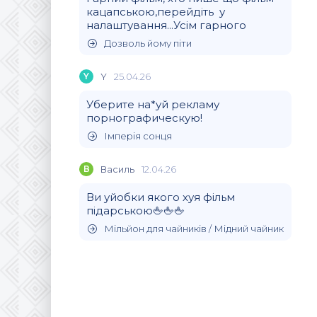
кацапською,перейдіть у
налаштування...Усім гарного
Дозволь йому піти
Y
Y
25.04.26
Уберите на*уй рекламу
порнографическую!
Імперія сонця
В
Василь
12.04.26
Ви уйобки якого хуя фільм
підарською🖕🖕🖕
Мільйон для чайників / Мідний чайник