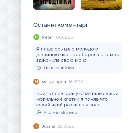
Останні коментарі
P
Peter
06.08.26
Я пишаюсь цією молодою
дівчиною яка переборола страх та
здійснила свою мрію
Незламний дух
М
магучi орел
16.07.26
приподняв сраку с пачтальонской
могильной клетки я поняв что
сякий який раз ягда я коле
Angry Birds у кіно
J
Juliana
29.06.26