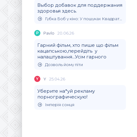
Выбор добавок для поддержания
здоровья здесь.
Губка Боб у кіно: У пошуках Квадратних Штанів
P
Pavlo
20.06.26
Гарний фільм, хто пише що фільм
кацапською,перейдіть у
налаштування...Усім гарного
Дозволь йому піти
Y
Y
25.04.26
Уберите на*уй рекламу
порнографическую!
Імперія сонця