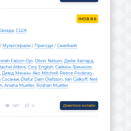
8.6
Канада
,
США
/
Мультсеріали
/
Пригоди
/
Сімейний
erah Falzon-Ojo
,
Oliver Nelson
,
Дейзі Хаггард
,
Rachel Atkins
,
Cory English
,
Саймон Гринхолл
,
,
Девід Менкін
,
Ako Mitchell
,
Reece Pockney
,
а Сосанья
,
Ólafur Darri Ólafsson
,
Ilan Galkoff
,
Neil
on
,
Anisha Mueller
,
Roshan Mueller
587
0
Дивитися онлайн