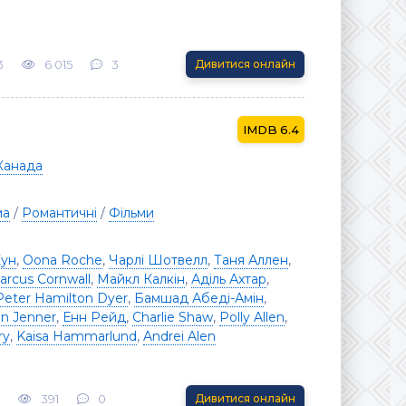
3
6 015
3
Дивитися онлайн
6.4
Канада
ма
/
Романтичні
/
Фільми
Кун
,
Oona Roche
,
Чарлі Шотвелл
,
Таня Аллен
,
arcus Cornwall
,
Майкл Калкін
,
Аділь Ахтар
,
Peter Hamilton Dyer
,
Бамшад Абеді-Амін
,
an Jenner
,
Енн Рейд
,
Charlie Shaw
,
Polly Allen
,
ry
,
Kaisa Hammarlund
,
Andrei Alen
391
0
Дивитися онлайн