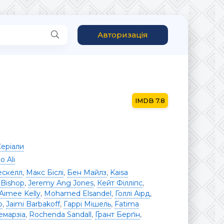
Авторизація
7.8
еріали
o Ali
ескелл
,
Макс Біслі
,
Бен Майлз
,
Kaisa
 Bishop
,
Jeremy Ang Jones
,
Кейт Філліпс
,
Aimee Kelly
,
Mohamed Elsandel
,
Голлі Аірд
,
р
,
Jaimi Barbakoff
,
Гаррі Мішель
,
Fatima
емарзіа
,
Rochenda Sandall
,
Ґрант Берґін
,