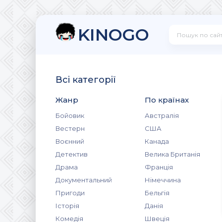
KINOGO
Всі категорії
Жанр
По країнах
Бойовик
Австралія
Вестерн
США
Воєнний
Канада
Детектив
Велика Британія
Драма
Франція
Документальний
Німеччина
Пригоди
Бельгія
Історія
Данія
Комедія
Швеція