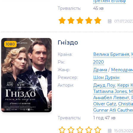
Ґретхен Еґольф
Тривалість:
45 хв
07.07.202
Гніздо
1080
Країна:
Велика Британія
,
Рік:
2020
Жанр:
Драма
/
Мелодра
Режисер:
Шон Дуркін
Актори:
Джуд Лоу
,
Керрі 
Tattiawna Jones
,
M
Аннабел Левент
,
Oliver Gatz
,
Christi
Gunnar Atli Cauthe
Тривалість:
1 год 47 хв
15.05.2022