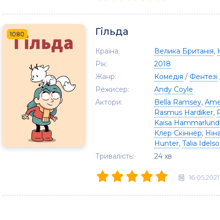
Гільда
1080
Країна:
Велика Британія
,
Рік:
2018
Жанр:
Комедія
/
Фентезі
Режисер:
Andy Coyle
Актори:
Bella Ramsey
,
Ame
Rasmus Hardiker
,
Kaisa Hammarlund
Клер Скіннер
,
Нін
Hunter
,
Talia Idels
Тривалість:
24 хв
16.05.2021