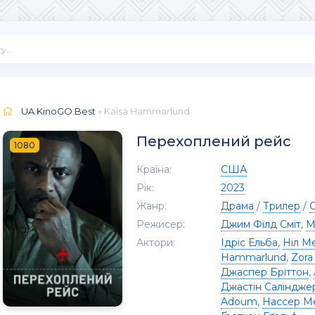
UA.KinoGO.Best
» Kaisa Hammarlund
Перехоплений рейс
1080
Країна:
США
Рік:
2023
Жанр:
Драма
/
Трилер
/
С
Режисер:
Джим Філд Сміт
,
M
Актори:
Ідріс Ельба
,
Ніл М
Hammarlund
,
Zora
Джаспер Бріттон
,
Джастін Саліндже
Adoum
,
Нассер М