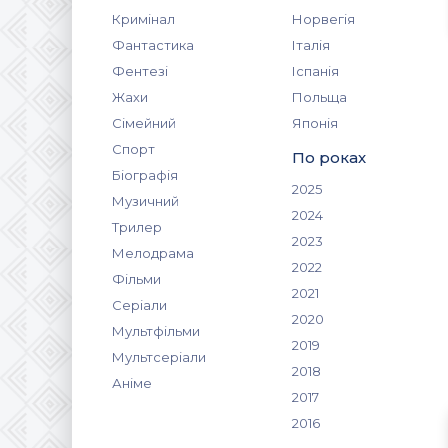
Кримінал
Норвегія
Фантастика
Італія
Фентезі
Іспанія
Жахи
Польща
Сімейний
Японія
Спорт
По роках
Біографія
2025
Музичний
2024
Трилер
2023
Мелодрама
2022
Фільми
2021
Серіали
2020
Мультфільми
2019
Мультсеріали
2018
Аніме
2017
2016