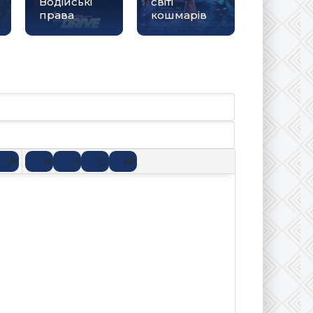
Водійські
світі
права
кошмарів