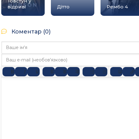
Товстун у
відриві
Дітто
Рембо 4
Коментар (0)