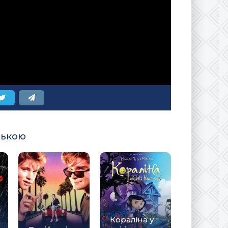
ською
Кораліна у