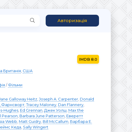
Авторизація
8.0
а Британія
,
США
фія
/
Фільми
Jane Galloway Heitz
,
Joseph A. Carpenter
,
Donald
д Фарнсворт
,
Tracey Maloney
,
Dan Flannery
,
ds-Hughes
,
Ed Grennan
,
Джек Уолш
,
Max the
il Pearson
,
Barbara June Patterson
,
Еверетт
sia Webb
,
Matt Guidry
,
Bill McCallum
,
Барбара Е.
еймс Кеда
,
Sally Wingert