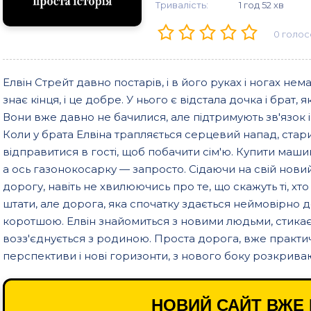
Тривалість:
1 год 52 хв
0
голос
Елвін Стрейт давно постарів, і в його руках і ногах не
знає кінця, і це добре. У нього є відстала дочка і брат,
Вони вже давно не бачилися, але підтримують зв'язок і
Коли у брата Елвіна трапляється серцевий напад, стар
відправитися в гості, щоб побачити сім'ю. Купити машин
а ось газонокосарку — запросто. Сідаючи на свій нови
дорогу, навіть не хвилюючись про те, що скажуть ті, х
штати, але дорога, яка спочатку здається неймовірно д
коротшою. Елвін знайомиться з новими людьми, стикає
возз'єднується з родиною. Проста дорога, вже практич
перспективи і нові горизонти, з нового боку розкриваюч
НОВИЙ САЙТ ВЖЕ 