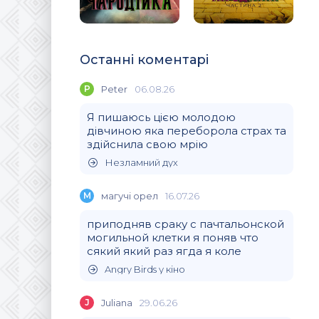
Останні коментарі
P
Peter
06.08.26
Я пишаюсь цією молодою
дівчиною яка переборола страх та
здійснила свою мрію
Незламний дух
М
магучi орел
16.07.26
приподняв сраку с пачтальонской
могильной клетки я поняв что
сякий який раз ягда я коле
Angry Birds у кіно
J
Juliana
29.06.26