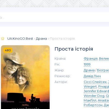
UA.KinoGO.Best
»
Драма
» Проста історія
Проста історія
480
Країна:
Франція
,
Велик
Рік:
1999
Жанр:
Драма
/
Біогра
Режисер:
Девід Лінч
Актори:
Сіссі Спейсек
,
Wiegert
,
Річар
Jennifer Edwar
Wonder Dog
,
G
МакҐілл
,
Anasta
Робертсон
,
Дж