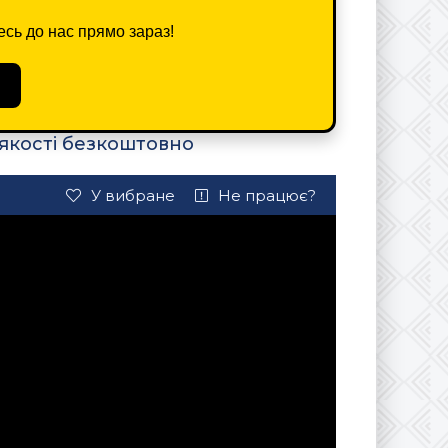
сь до нас прямо зараз!
 якості безкоштовно
У вибране
Не працює?