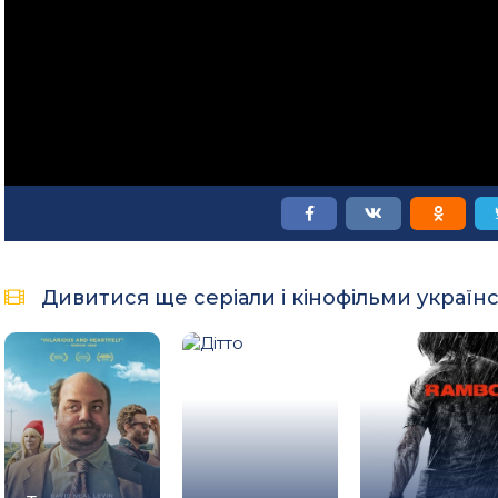
Дивитися ще серіали і кінофільми україн