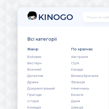
KINOGO
Всі категорії
Жанр
По країнах
Бойовик
Австралія
Вестерн
США
Воєнний
Канада
Детектив
Велика Британія
Драма
Франція
Документальний
Німеччина
Пригоди
Бельгія
Історія
Данія
Комедія
Швеція