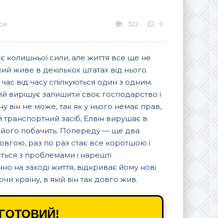
ов
322
0
має колишньої сили, але життя все ще не
 який живе в декількох штатах від нього.
 час від часу спілкуються один з одним.
ий вирішує залишити своє господарство і
у він не може, так як у нього немає прав,
й транспортний засіб, Елвін вирушає в
то його побачить. Попереду — ще два
овгою, раз по раз стає все коротшою і
ться з проблемами і нарешті
но на заході життя, відкриває йому нові
и країну, в якій він так довго жив.
ГОТОВИЙ!