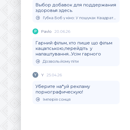
Выбор добавок для поддержания
здоровья здесь.
Губка Боб у кіно: У пошуках Квадратних Штанів
P
Pavlo
20.06.26
Гарний фільм, хто пише що фільм
кацапською,перейдіть у
налаштування...Усім гарного
Дозволь йому піти
Y
Y
25.04.26
Уберите на*уй рекламу
порнографическую!
Імперія сонця