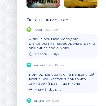
Останні коментарі
P
Peter
06.08.26
Я пишаюсь цією молодою
дівчиною яка переборола страх та
здійснила свою мрію
Незламний дух
М
магучi орел
16.07.26
приподняв сраку с пачтальонской
могильной клетки я поняв что
сякий який раз ягда я коле
Angry Birds у кіно
J
Juliana
29.06.26