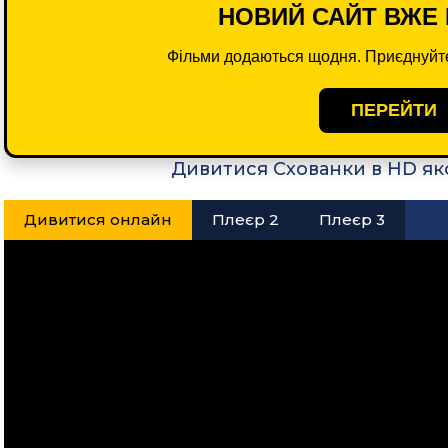
НОВИЙ САЙТ ВЖЕ 
Фільми додаються щодня. Приєднуйте
ПЕРЕЙТИ
Дивитися Схованки в HD як
Дивитися онлайн
Плеєр 2
Плеєр 3