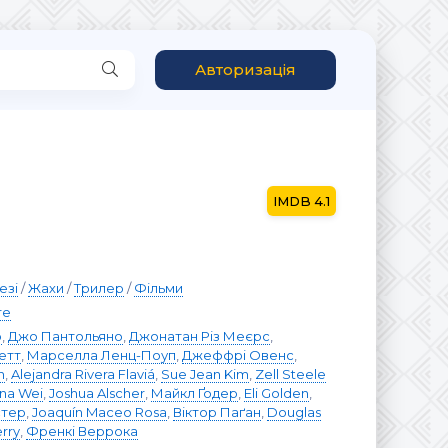
Авторизація
4.1
езі
/
Жахи
/
Трилер
/
Фільми
re
р
,
Джо Пантольяно
,
Джонатан Різ Меєрс
,
етт
,
Марселла Ленц-Поуп
,
Джеффрі Овенс
,
n
,
Alejandra Rivera Flaviá
,
Sue Jean Kim
,
Zell Steele
ena Wei
,
Joshua Alscher
,
Майкл Ґодер
,
Eli Golden
,
стер
,
Joaquín Maceo Rosa
,
Віктор Паґан
,
Douglas
erry
,
Френкі Веррока