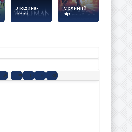
Людина-
Орлиний
вовк
зір