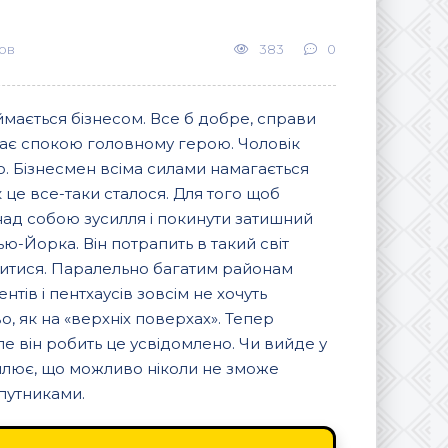
ов
383
0
мається бізнесом. Все б добре, справи
е дає спокою головному герою. Чоловік
о. Бізнесмен всіма силами намагається
к це все-таки сталося. Для того щоб
 над собою зусилля і покинути затишний
ю-Йорка. Він потрапить в такий світ
инитися. Паралельно багатим районам
нтів і пентхаусів зовсім не хочуть
о, як на «верхніх поверхах». Тепер
ле він робить це усвідомлено. Чи вийде у
омлює, що можливо ніколи не зможе
упутниками.