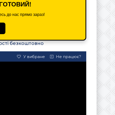
ГОТОВИЙ!
сь до нас прямо зараз!
ості безкоштовно
У вибране
Не працює?