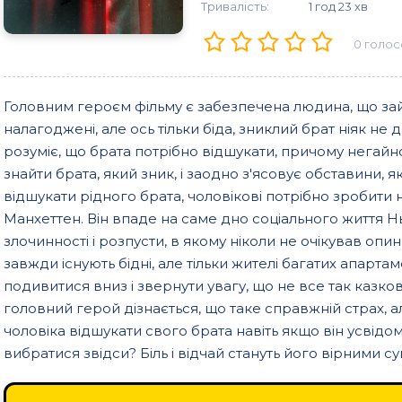
Тривалість:
1 год 23 хв
0
голос
Головним героєм фільму є забезпечена людина, що зай
налагоджені, але ось тільки біда, зниклий брат ніяк н
розуміє, що брата потрібно відшукати, причому негайн
знайти брата, який зник, і заодно з'ясовує обставини, я
відшукати рідного брата, чоловікові потрібно зробити
Манхеттен. Він впаде на саме дно соціального життя Нь
злочинності і розпусти, в якому ніколи не очікував оп
завжди існують бідні, але тільки жителі багатих апартаме
подивитися вниз і звернути увагу, що не все так казков
головний герой дізнається, що таке справжній страх, а
чоловіка відшукати свого брата навіть якщо він усвід
вибратися звідси? Біль і відчай стануть його вірними с