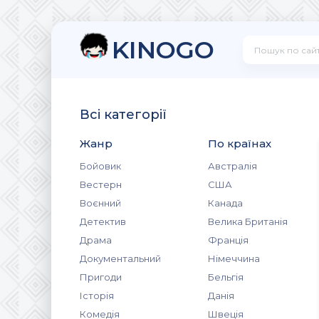
KINOGO
Всі категорії
Жанр
По країнах
Бойовик
Австралія
Вестерн
США
Воєнний
Канада
Детектив
Велика Британія
Драма
Франція
Документальний
Німеччина
Пригоди
Бельгія
Історія
Данія
Комедія
Швеція