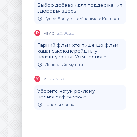
Выбор добавок для поддержания
здоровья здесь.
Губка Боб у кіно: У пошуках Квадратних Штанів
P
Pavlo
20.06.26
Гарний фільм, хто пише що фільм
кацапською,перейдіть у
налаштування...Усім гарного
Дозволь йому піти
Y
Y
25.04.26
Уберите на*уй рекламу
порнографическую!
Імперія сонця