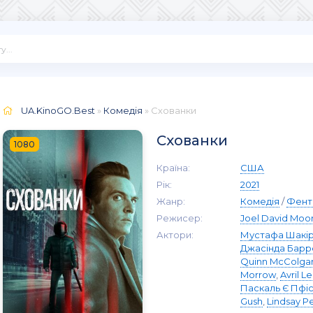
UA.KinoGO.Best
»
Комедія
» Схованки
Схованки
1080
Країна:
США
Рік:
2021
Жанр:
Комедія
/
Фент
Режисер:
Joel David Moo
Актори:
Мустафа Шакі
Джасінда Барр
Quinn McColga
Morrow
,
Avril L
Паскаль Є Пфі
Gush
,
Lindsay P