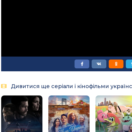
Дивитися ще серіали і кінофільми україн