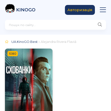
KINOGO
Авторизація
UA.KinoGO.Best
» Alejandra Rivera Flaviá
1080