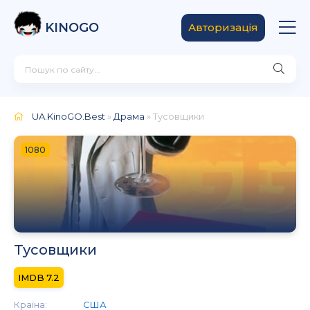
KINOGO
Авторизація
UA.KinoGO.Best
»
Драма
» Тусовщики
1080
Тусовщики
7.2
Країна:
США