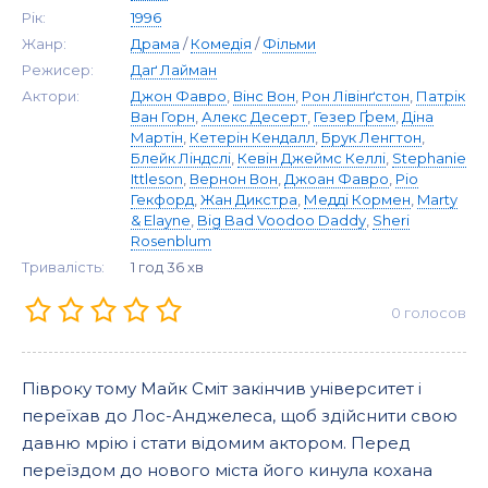
Рік:
1996
Жанр:
Драма
/
Комедія
/
Фільми
Режисер:
Даґ Лайман
Актори:
Джон Фавро
,
Вінс Вон
,
Рон Лівінґстон
,
Патрік
Ван Горн
,
Алекс Десерт
,
Гезер Ґрем
,
Діна
Мартін
,
Кетерін Кендалл
,
Брук Ленгтон
,
Блейк Ліндслі
,
Кевін Джеймс Келлі
,
Stephanie
Ittleson
,
Вернон Вон
,
Джоан Фавро
,
Ріо
Гекфорд
,
Жан Дикстра
,
Медді Кормен
,
Marty
& Elayne
,
Big Bad Voodoo Daddy
,
Sheri
Rosenblum
Тривалість:
1 год 36 хв
0
голосов
Півроку тому Майк Сміт закінчив університет і
переїхав до Лос-Анджелеса, щоб здійснити свою
давню мрію і стати відомим актором. Перед
переїздом до нового міста його кинула кохана