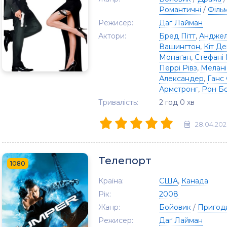
Романтичні
/
Філь
Режисер:
Даґ Лайман
Актори:
Бред Пітт
,
Анджел
Вашингтон
,
Кіт Де
Монаґан
,
Стефані
Перрі Рівз
,
Мелані
Александер
,
Ганс
Армстронг
,
Рон Бо
Тривалість:
2 год 0 хв
28.04.202
Телепорт
1080
Країна:
США
,
Канада
Рік:
2008
Жанр:
Бойовик
/
Пригод
Режисер:
Даґ Лайман