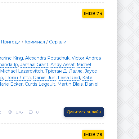
7.4
/
Пригоди
/
Кримінал
/
Серіали
harine King
,
Alexandra Petrachuk
,
Victor Andres
anda Ip
,
Jamaal Grant
,
Andy Assaf
,
Michel
Michael Lazarovitch
,
Трістан Д. Лалла
,
Jayce
ер
,
Полін Літтл
,
Daniel Jun
,
Leisa Reid
,
Kate
arie Ecker
,
Curtis Legault
,
Martin Blais
,
Daniel
3
676
0
Дивитися онлайн
7.9