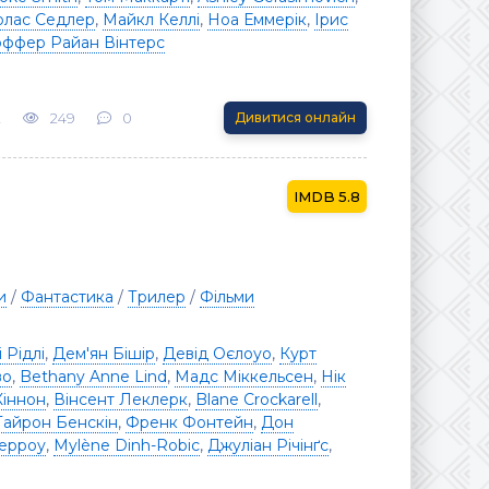
олас Седлер
,
Майкл Келлі
,
Ноа Еммерік
,
Ірис
оффер Райан Вінтерс
2
249
0
Дивитися онлайн
5.8
и
/
Фантастика
/
Трилер
/
Фільми
 Рідлі
,
Дем'ян Бішір
,
Девід Оєлоуо
,
Курт
во
,
Bethany Anne Lind
,
Мадс Міккельсен
,
Нік
іннон
,
Вінсент Леклерк
,
Blane Crockarell
,
Тайрон Бенскін
,
Френк Фонтейн
,
Дон
Ґерроу
,
Mylène Dinh-Robic
,
Джуліан Річінґс
,