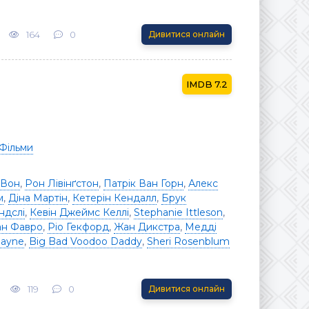
164
0
Дивитися онлайн
7.2
Фільми
 Вон
,
Рон Лівінґстон
,
Патрік Ван Горн
,
Алекс
м
,
Діна Мартін
,
Кетерін Кендалл
,
Брук
ндслі
,
Кевін Джеймс Келлі
,
Stephanie Ittleson
,
н Фавро
,
Ріо Гекфорд
,
Жан Дикстра
,
Медді
layne
,
Big Bad Voodoo Daddy
,
Sheri Rosenblum
119
0
Дивитися онлайн