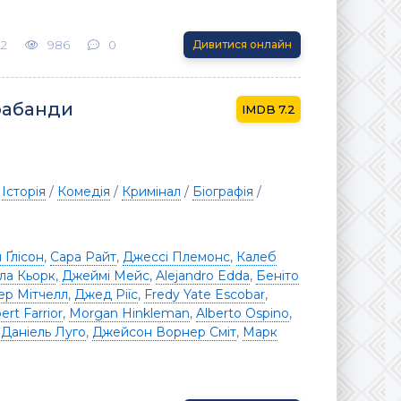
22
986
0
Дивитися онлайн
трабанди
7.2
/
Історія
/
Комедія
/
Кримінал
/
Біографія
/
 Ґлісон
,
Сара Райт
,
Джессі Племонс
,
Калеб
ла Кьорк
,
Джеймі Мейс
,
Alejandro Edda
,
Беніто
ер Мітчелл
,
Джед Ріїс
,
Fredy Yate Escobar
,
ert Farrior
,
Morgan Hinkleman
,
Alberto Ospino
,
,
Даніель Луго
,
Джейсон Ворнер Сміт
,
Марк