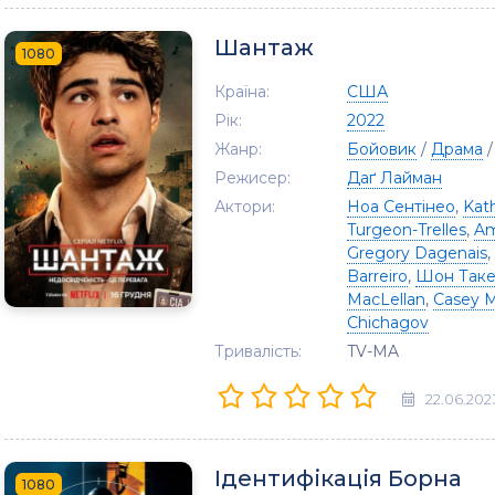
Шантаж
1080
Країна:
США
Рік:
2022
Жанр:
Бойовик
/
Драма
Режисер:
Даґ Лайман
Актори:
Ноа Сентінео
,
Kat
Turgeon-Trelles
,
Am
Gregory Dagenais
,
Barreiro
,
Шон Так
MacLellan
,
Casey M
Chichagov
Тривалість:
TV-MA
22.06.202
Ідентифікація Борна
1080