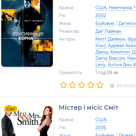
Країна:
США
,
Німеччина
,
Рік:
2002
Жанр:
Бойовик
/
Детект
Режисер:
Даґ Лайман
Актори:
Метт Деймон
,
Фра
Кокс
,
Адевал Акін
Джош Хемілтон
,
Д
Denis Braccini
,
Нік
Levy
,
Ентоні Грін
,
Ю
Тривалість:
1 год 59 хв
03.05.202
Містер і місіс Сміт
1080
Країна:
США
Рік:
2005
Жанр:
Бойовик
/
Драма