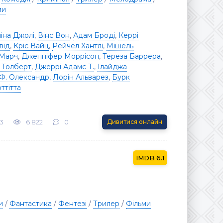
ми
іна Джолі
,
Вінс Вон
,
Адам Броді
,
Керрі
від
,
Кріс Вайц
,
Рейчел Хантлі
,
Мішель
 Марч
,
Дженніфер Моррісон
,
Тереза Баррера
,
 Толберт
,
Джеррі Адамс Т.
,
Ілайджа
 Ф. Олександр
,
Лорін Альварез
,
Бурк
ттітта
3
6 822
0
Дивитися онлайн
6.1
и
/
Фантастика
/
Фентезі
/
Трилер
/
Фільми