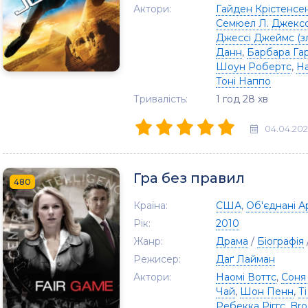
Актори:
Гайден Крістенсе
Семюел Л. Джекс
Джессі Джеймс (з
Данн
,
Барбара Гар
Шоун Робертс
,
На
Тоні Наппо
Тривалість:
1 год 28 хв
04.04.20
Гра без правил
480
Країна:
США
,
Об'єднані А
Рік:
2010
Жанр:
Драма
/
Біографія
Режисер:
Даґ Лайман
Актори:
Наомі Воттс
,
Соня
Чай
,
Шон Пенн
,
Т
Ребекка Ріггс
,
Bro