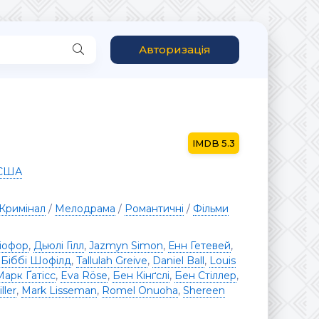
Авторизація
5.3
США
Кримінал
/
Мелодрама
/
Романтичні
/
Фільми
іофор
,
Дьюлі Гілл
,
Jazmyn Simon
,
Енн Гетевей
,
,
Біббі Шофілд
,
Tallulah Greive
,
Daniel Ball
,
Louis
Марк Ґатісс
,
Eva Röse
,
Бен Кінґслі
,
Бен Стіллер
,
ller
,
Mark Lisseman
,
Romel Onuoha
,
Shereen