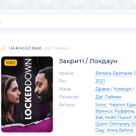
UA.KinoGO.Best
» Даґ Лайман
Закриті / Локдаун
1080
Країна:
Велика Британія
,
Рік:
2021
Жанр:
Драма
/
Комедія
/
Режисер:
Даґ Лайман
Актори:
Sonic
,
Чівател Едж
Френсіс Руффель
Ball
,
Кейті Льюнґ
,
Quinn Dempsey Sti
Gray
,
Anna Behne