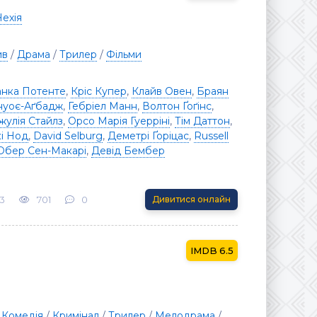
Чехія
ив
/
Драма
/
Трилер
/
Фільми
нка Потенте
,
Кріс Купер
,
Клайв Овен
,
Браян
нуоє-Аґбадж
,
Гебріел Манн
,
Волтон Ґоґінс
,
жулія Стайлз
,
Орсо Марія Гуерріні
,
Тім Даттон
,
кі Нод
,
David Selburg
,
Деметрі Ґоріцас
,
Russell
бер Сен-Макарі
,
Девід Бембер
3
701
0
Дивитися онлайн
6.5
/
Комедія
/
Кримінал
/
Трилер
/
Мелодрама
/