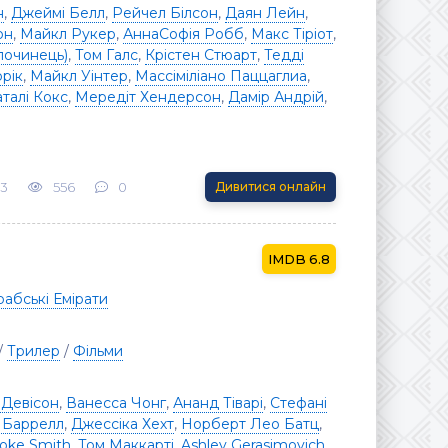
н
,
Джеймі Белл
,
Рейчел Білсон
,
Даян Лейн
,
он
,
Майкл Рукер
,
АннаСофія Робб
,
Макс Тіріот
,
лочинець)
,
Том Галс
,
Крістен Стюарт
,
Тедді
рік
,
Майкл Уінтер
,
Массіміліано Паццаглиа
,
талі Кокс
,
Мередіт Хендерсон
,
Дамір Андрій
,
23
556
0
Дивитися онлайн
6.8
рабські Емірати
/
Трилер
/
Фільми
 Девісон
,
Ванесса Чонг
,
Ананд Тіварі
,
Стефані
і Баррелл
,
Джессіка Хехт
,
Норберт Лео Батц
,
oke Smith
,
Том Маккарті
,
Ashley Gerasimovich
,