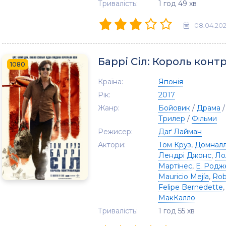
Тривалість:
1 год 49 хв
08.04.20
Баррі Сіл: Король кон
1080
Країна:
Японія
Рік:
2017
Жанр:
Бойовик
/
Драма
Трилер
/
Фільми
Режисер:
Даґ Лайман
Актори:
Том Круз
,
Домналл
Лендрі Джонс
,
Ло
Мартінес
,
Е. Родж
Mauricio Mejía
,
Rob
Felipe Bernedette
МакКалло
Тривалість:
1 год 55 хв