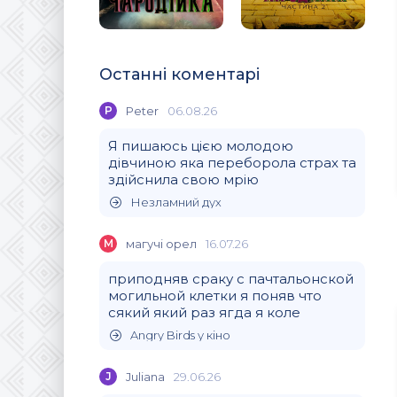
Останні коментарі
P
Peter
06.08.26
Я пишаюсь цією молодою
дівчиною яка переборола страх та
здійснила свою мрію
Незламний дух
М
магучi орел
16.07.26
приподняв сраку с пачтальонской
могильной клетки я поняв что
сякий який раз ягда я коле
Angry Birds у кіно
J
Juliana
29.06.26