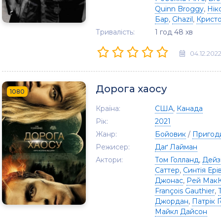
Quinn Broggy
,
Нік
Бар
,
Ghazil
,
Крист
Тривалість:
1 год 48 хв
04.12.202
Дорога хаосу
1080
Країна:
США
,
Канада
Рік:
2021
Жанр:
Бойовик
/
Пригод
Режисер:
Даґ Лайман
Актори:
Том Голланд
,
Дейзі
Саттер
,
Синтія Ері
Джонас
,
Рей МакК
François Gauthier
,
Джордан
,
Патрік 
Майкл Дайсон