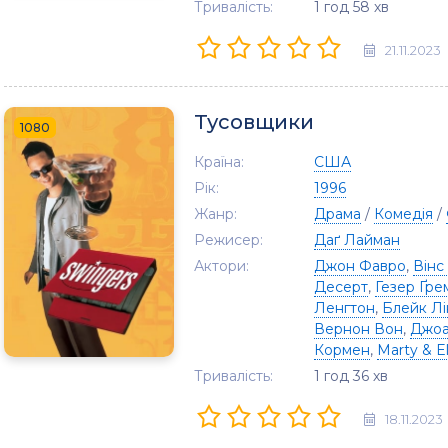
Тривалість:
1 год 58 хв
21.11.2023
Тусовщики
1080
Країна:
США
Рік:
1996
Жанр:
Драма
/
Комедія
/
Режисер:
Даґ Лайман
Актори:
Джон Фавро
,
Вінс
Десерт
,
Гезер Ґре
Ленгтон
,
Блейк Лі
Вернон Вон
,
Джоа
Кормен
,
Marty & E
Тривалість:
1 год 36 хв
18.11.2023