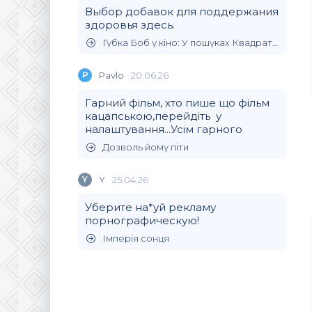
Выбор добавок для поддержания
здоровья здесь.
Губка Боб у кіно: У пошуках Квадратних Штанів
P
Pavlo
20.06.26
Гарний фільм, хто пише що фільм
кацапською,перейдіть у
налаштування...Усім гарного
Дозволь йому піти
Y
Y
25.04.26
Уберите на*уй рекламу
порнографическую!
Імперія сонця