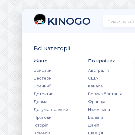
KINOGO
Всі категорії
Жанр
По країнах
Бойовик
Австралія
Вестерн
США
Воєнний
Канада
Детектив
Велика Британія
Драма
Франція
Документальний
Німеччина
Пригоди
Бельгія
Історія
Данія
Комедія
Швеція