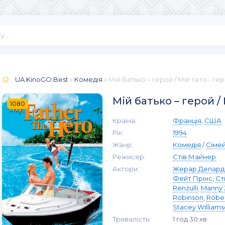
UA.KinoGO.Best
»
Комедія
» Мій батько – герой / Мій тато - ге
Мій батько – герой /
1080
Країна:
Франція
,
США
Рік:
1994
Жанр:
Комедія
/
Сіме
Режисер:
Стів Майнер
Актори:
Жерар Депард
Фейт Прінс
,
Ст
Renzulli
,
Manny 
Robinson
,
Rober
Stacey William
Тривалість:
1 год 30 хв