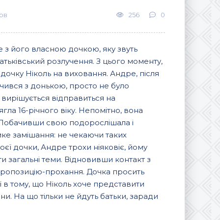
ов
256
0
ре з його власною дочкою, яку звуть
батьківський розлучення. З цього моменту,
дочку Ніколь на виховання. Андре, після
чився з донькою, просто не було
ко вирішується відправиться на
гла 16-річного віку. Непомітно, вона
 Побачивши свою подорослішала і
ике замішання: не чекаючи таких
оєї дочки, Андре трохи ніяковіє, йому
и загальні теми. Відновивши контакт з
 пропозицію-прохання. Дочка просить
ії в тому, що Ніколь хоче представити
ини. На що тільки не йдуть батьки, заради