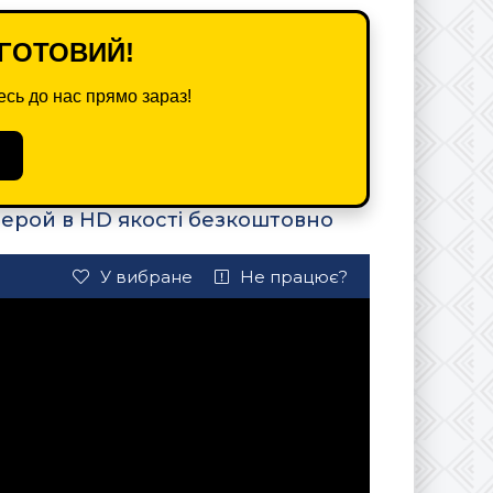
ГОТОВИЙ!
сь до нас прямо зараз!
 герой в HD якості безкоштовно
У вибране
Не працює?