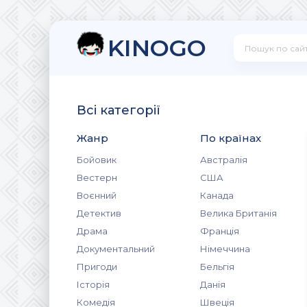
KINOGO
Всі категорії
Жанр
По країнах
Бойовик
Австралія
Вестерн
США
Воєнний
Канада
Детектив
Велика Британія
Драма
Франція
Документальний
Німеччина
Пригоди
Бельгія
Історія
Данія
Комедія
Швеція