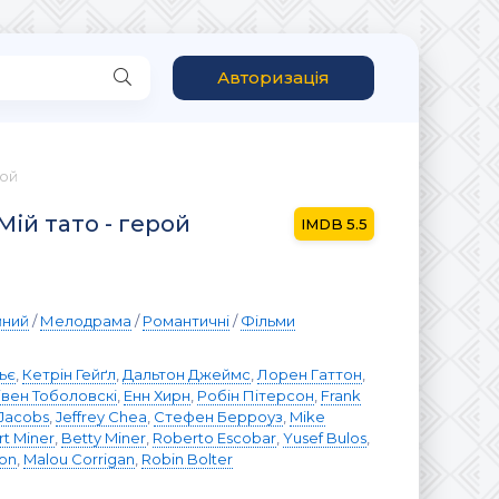
Авторизація
рой
 Мій тато - герой
5.5
йний
/
Мелодрама
/
Романтичні
/
Фільми
ьє
,
Кетрін Гейґл
,
Дальтон Джеймс
,
Лорен Гаттон
,
івен Тоболовскі
,
Енн Хирн
,
Робін Пітерсон
,
Frank
Jacobs
,
Jeffrey Chea
,
Стефен Берроуз
,
Mike
t Miner
,
Betty Miner
,
Roberto Escobar
,
Yusef Bulos
,
son
,
Malou Corrigan
,
Robin Bolter