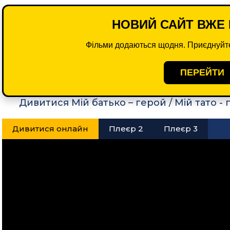
НОВИЙ САЙТ ВЖЕ 
Фільми додаються щодня. Приєднуйте
ПЕРЕЙТИ
Дивитися Мій батько – герой / Мій тато -
Дивитися онлайн
Плеєр 2
Плеєр 3