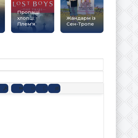
Пропащі
хлопці:
Жандарм із
Плем'я
Сен-Тропе