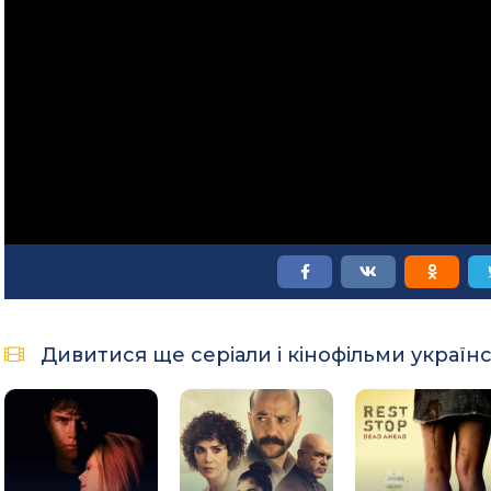
Дивитися ще серіали і кінофільми україн