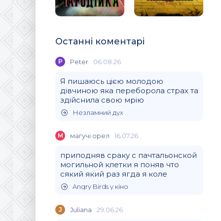
Останні коментарі
P
Peter
06.08.26
Я пишаюсь цією молодою
дівчиною яка переборола страх та
здійснила свою мрію
Незламний дух
М
магучi орел
16.07.26
приподняв сраку с пачтальонской
могильной клетки я поняв что
сякий який раз ягда я коле
Angry Birds у кіно
J
Juliana
29.06.26