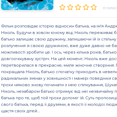
0
голос
Фільм розповідає історію відносин батька, на ім'я Анд
Ніколь. Будучи в зовсім юному віці, Ніколь переживає 
батько залишає свою дружину, залишаючи їй їх спільну 
розлучення зі своєю дружиною, вже дуже давно не ба
можливості зробити це. І ось, через кілька років, бать
довгоочікувану зустріч. На цей момент, Ніколь вже дося
перетворилася в прекрасне, миле жіночне створіння.
покращала Ніколь, батько спочатку приходить в невел
радикальних змінах у зовнішності і манері поведінки св
трохи ніяково знову починати з нею спілкування, Шукат
Ніколь, незабаром батько отримує від неї незвичайну
батька про те, щоб той трохи допоміг їй. Суть пропозиц
свого батька, перед її друзями, в якості її молодої люд
щастя своїх дітей…