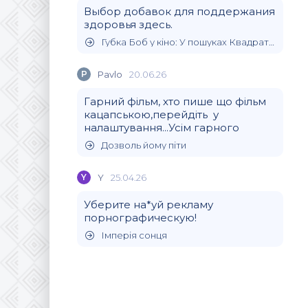
Выбор добавок для поддержания
здоровья здесь.
Губка Боб у кіно: У пошуках Квадратних Штанів
P
Pavlo
20.06.26
Гарний фільм, хто пише що фільм
кацапською,перейдіть у
налаштування...Усім гарного
Дозволь йому піти
Y
Y
25.04.26
Уберите на*уй рекламу
порнографическую!
Імперія сонця