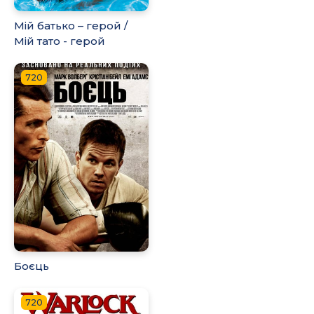
Мій батько – герой /
Мій тато - герой
720
Боєць
720