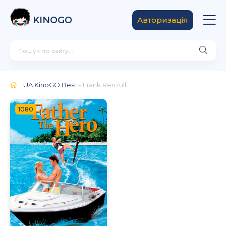
KINOGO
Авторизація
UA.KinoGO.Best
» Frank Renzulli
1080