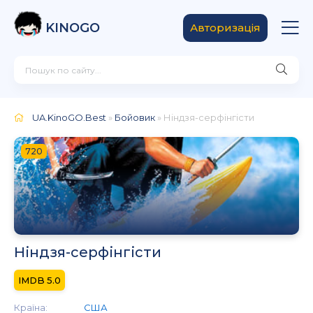
KINOGO
Авторизація
UA.KinoGO.Best
»
Бойовик
» Ніндзя-серфінгісти
720
Ніндзя-серфінгісти
5.0
Країна:
США