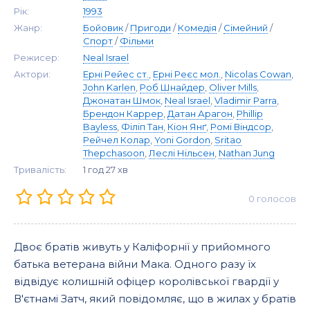
Рік:
1993
Жанр:
Бойовик
/
Пригоди
/
Комедія
/
Сімейний
/
Спорт
/
Фільми
Режисер:
Neal Israel
Актори:
Ерні Рейес ст.
,
Ерні Реєс мол.
,
Nicolas Cowan
,
John Karlen
,
Роб Шнайдер
,
Oliver Mills
,
Джонатан Шмок
,
Neal Israel
,
Vladimir Parra
,
Брендон Каррер
,
Датан Арагон
,
Phillip
Bayless
,
Філіп Тан
,
Кіон Янґ
,
Ромі Віндсор
,
Рейчел Колар
,
Yoni Gordon
,
Sritao
Thepchasoon
,
Леслі Нільсен
,
Nathan Jung
Тривалість:
1 год 27 хв
0
голосов
Двоє братів живуть у Каліфорнії у прийомного
батька ветерана війни Мака. Одного разу їх
відвідує колишній офіцер королівської гвардії у
В'єтнамі Затч, який повідомляє, що в жилах у братів