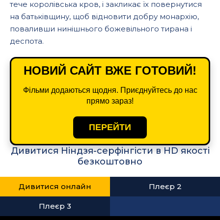
тече королівська кров, і закликає їх повернутися
на батьківщину, щоб відновити добру монархію,
поваливши нинішнього божевільного тирана і
деспота.
НОВИЙ САЙТ ВЖЕ ГОТОВИЙ!
Фільми додаються щодня. Приєднуйтесь до нас
прямо зараз!
ПЕРЕЙТИ
Дивитися Ніндзя-серфінгісти в HD якості
безкоштовно
Дивитися онлайн
Плеєр 2
Плеєр 3