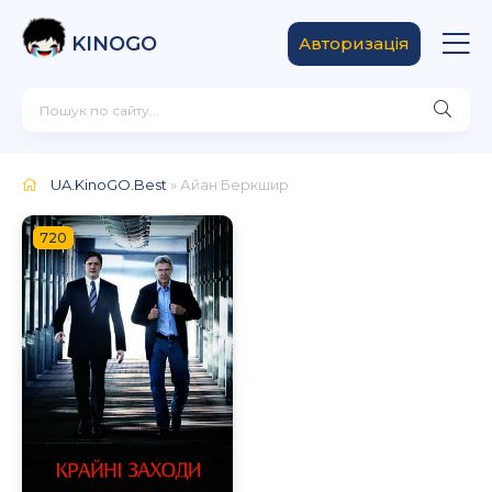
KINOGO
Авторизація
UA.KinoGO.Best
» Айан Беркшир
720