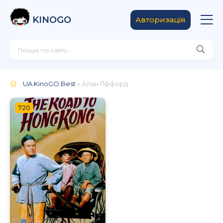
KINOGO
Авторизація
UA.KinoGO.Best
» Алан Ґіффорд
720