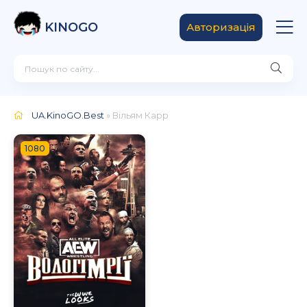
KINOGO
Авторизація
UA.KinoGO.Best
» Вільям Карр
1080