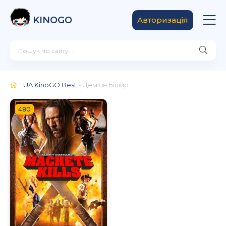
KINOGO
Авторизація
UA.KinoGO.Best
» Дем'ян Бішир
480