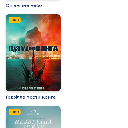
Опівнічне небо
1080
Ґодзілла проти Конга
1080