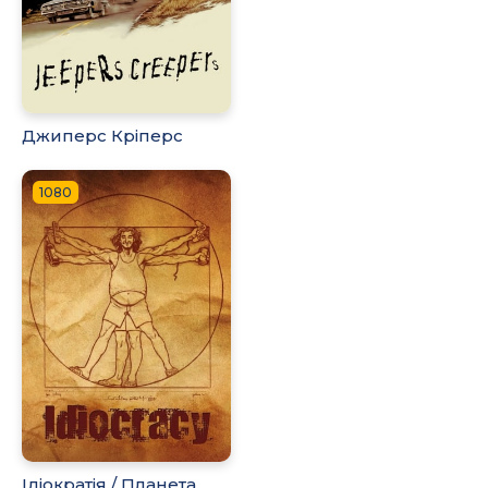
Джиперс Кріперс
1080
Ідіократія / Планета