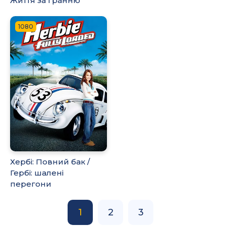
Життя за гранню
1080
Хербі: Повний бак /
Гербі: шалені
перегони
1
2
3