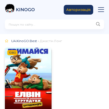
KINOGO
Авторизація
UA.KinoGO.Best
» Джастін Лонг
1080