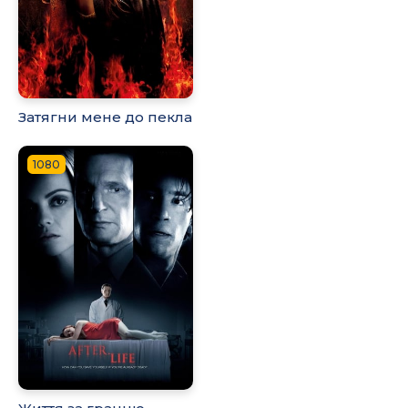
Затягни мене до пекла
1080