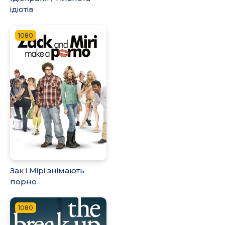
ідіотів
1080
Зак і Мірі знімають
порно
1080