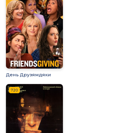
День Друзямдяки
720