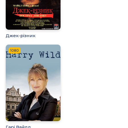
Джек-різник
1080
Гарі Вайлд