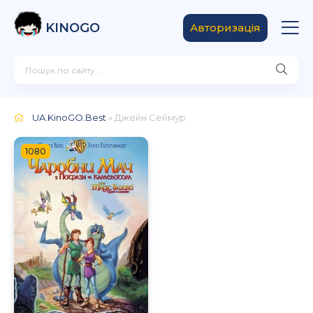
KINOGO
Авторизація
UA.KinoGO.Best
» Джейн Сеймур
1080