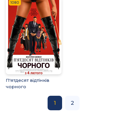
1080
П'ятдесят відтінків
чорного
1
2