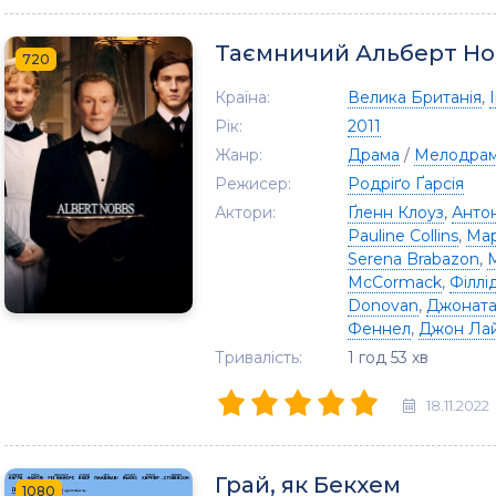
Таємничий Альберт Но
720
Країна:
Велика Британія
,
Рік:
2011
Жанр:
Драма
/
Мелодра
Режисер:
Родріґо Ґарсія
Актори:
Ґленн Клоуз
,
Анто
Pauline Collins
,
Мар
Serena Brabazon
,
McCormack
,
Філлі
Donovan
,
Джоната
Феннел
,
Джон Ла
Тривалість:
1 год 53 хв
18.11.2022
Грай, як Бекхем
1080