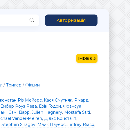
Авторизація
6.5
л
/
Трилер
/
Фільми
жонатан Різ Мейерс
,
Кася Смутняк
,
Річард
,
Ембер Роуз Рева
,
Ерік Годон
,
Франсуа
ані
,
Самі Дарр
,
Julien Hagnery
,
Mostéfa Stiti
,
chaël Vander-Meiren
,
Дідьє Констант
,
,
Stephen Shagov
,
Майк Пауерс
,
Jeffrey Braco
,