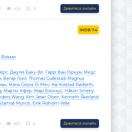
2
452
0
Дивитися онлайн
7.4
/
Фільми
йерс
,
Джулія Баку-Віг
,
Гаррі Ван Ґоркум
,
Медс
н
,
Веґар Гоел
,
Thomas Gullestad
,
Magnus
ман
,
Maria Grazia Di Meo
,
Kai Kolstad Rødseth
,
g
,
Мартін Кіфер
,
Марі Блокхус
,
Håkon Smeby
,
nders Wang
,
Kim Jøran Olsen
,
Kenneth Åkerland
 Stamsø Munch
,
Eirik Risholm Velle
1
627
0
Дивитися онлайн