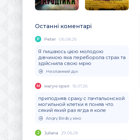
Останні коментарі
P
Peter
06.08.26
Я пишаюсь цією молодою
дівчиною яка переборола страх та
здійснила свою мрію
Незламний дух
М
магучi орел
16.07.26
приподняв сраку с пачтальонской
могильной клетки я поняв что
сякий який раз ягда я коле
Angry Birds у кіно
J
Juliana
29.06.26