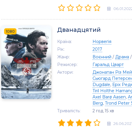
06.01.202
Дванадцятий
1080
Країна:
Норвегія
Рік:
2017
Жанр:
Воєнний
/
Драма
Режисер:
Гаральд Цварт
Актори:
Джонатан Різ Ме
Сьюгард Петерсе
Dugdale
,
Еріх Ред
Tiril Holthe Harnan
Axel Barø Aasen
,
A
Berg
,
Trond Peter
Тривалість:
2 год 15 хв
26.06.202