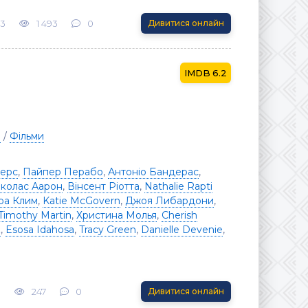
23
1 493
0
Дивитися онлайн
6.2
р
/
Фільми
йерс
,
Пайпер Перабо
,
Антоніо Бандерас
,
іколас Аарон
,
Вінсент Ріотта
,
Nathalie Rapti
ра Клим
,
Katie McGovern
,
Джоя Либардони
,
Timothy Martin
,
Христина Молья
,
Cherish
z
,
Esosa Idahosa
,
Tracy Green
,
Danielle Devenie
,
3
247
0
Дивитися онлайн