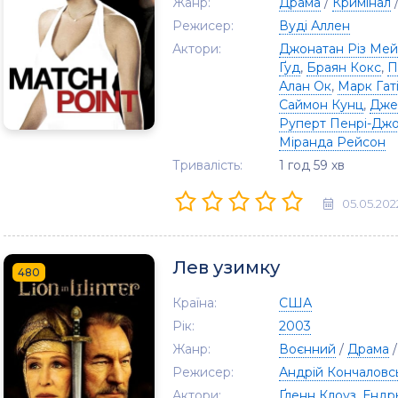
Жанр:
Драма
/
Кримінал
Режисер:
Вуді Аллен
Актори:
Джонатан Різ Ме
Ґуд
,
Браян Кокс
,
П
Алан Ок
,
Марк Гат
Саймон Кунц
,
Дже
Руперт Пенрі-Дж
Міранда Рейсон
Тривалість:
1 год 59 хв
05.05.202
Лев узимку
480
Країна:
США
Рік:
2003
Жанр:
Воєнний
/
Драма
Режисер:
Андрій Кончаловс
Актори:
Ґленн Клоуз
,
Ендр