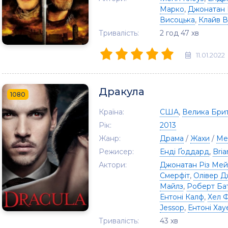
Марко
,
Джонатан 
Висоцька
,
Клайв 
Тривалість:
2 год 47 хв
11.01.2022
Дракула
1080
Країна:
США
,
Велика Брит
Рік:
2013
Жанр:
Драма
/
Жахи
/
Ме
Режисер:
Енді Ґоддард
,
Bria
Актори:
Джонатан Різ Ме
Смерфіт
,
Олівер Д
Майлз
,
Роберт Ба
Ентоні Калф
,
Хел 
Jessop
,
Ентоні Хау
Тривалість:
43 хв