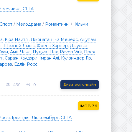
Німеччина
,
США
Спорт
/
Мелодрама
/
Романтичні
/
Фільми
ра
,
Кіра Найтлі
,
Джонатан Різ Мейерс
,
Анупам
і
,
Шезней Льюїс
,
Френк Харпер
,
Джульєт
Кхан
,
Аміт Чана
,
Пуджа Шах
,
Paven Virk
,
Прея
лі
,
Сараж Каудхри
,
Імран Алі
,
Кулвиндер Гір
,
аррез
,
Едлін Росс
430
0
Дивитися онлайн
7.6
Росія
,
Ірландія
,
Люксембург
,
США