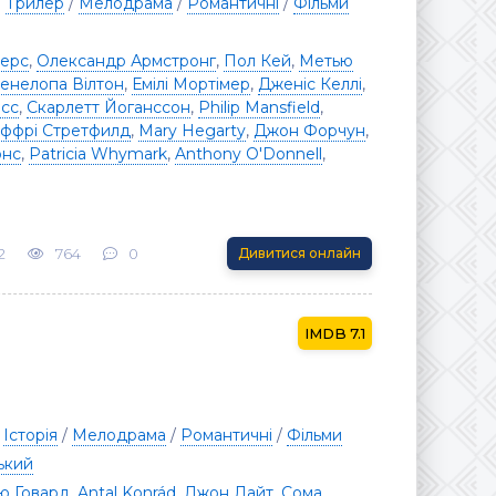
/
Трилер
/
Мелодрама
/
Романтичні
/
Фільми
йерс
,
Олександр Армстронг
,
Пол Кей
,
Метью
енелопа Вілтон
,
Емілі Мортімер
,
Дженіс Келлі
,
ісс
,
Скарлетт Йоганссон
,
Philip Mansfield
,
ффрі Стретфилд
,
Mary Hegarty
,
Джон Форчун
,
онс
,
Patricia Whymark
,
Anthony O'Donnell
,
2
764
0
Дивитися онлайн
7.1
/
Історія
/
Мелодрама
/
Романтичні
/
Фільми
ький
ю Говард
,
Antal Konrád
,
Джон Лайт
,
Сома