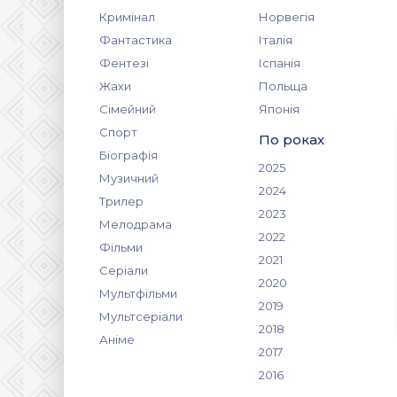
Кримінал
Норвегія
Фантастика
Італія
Фентезі
Іспанія
Жахи
Польща
Сімейний
Японія
Спорт
По роках
Біографія
2025
Музичний
2024
Трилер
2023
Мелодрама
2022
Фільми
2021
Серіали
2020
Мультфільми
2019
Мультсеріали
2018
Аніме
2017
2016