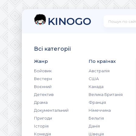
KINOGO
Всі категорії
Жанр
По країнах
Бойовик
Австралія
Вестерн
США
Воєнний
Канада
Детектив
Велика Британія
Драма
Франція
Документальний
Німеччина
Пригоди
Бельгія
Історія
Данія
Комедія
Швеція