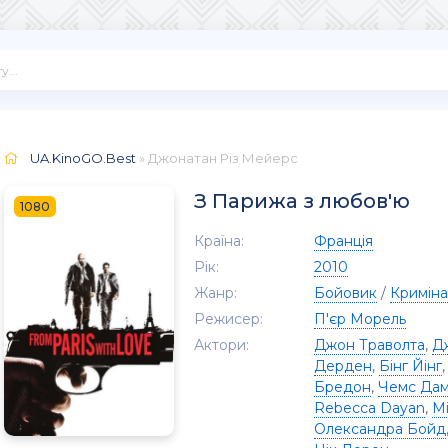
UA.KinoGO.Best
» Джонатан Різ Мейерс
З Парижа з любов'ю
1080
Країна:
Франція
Рік:
2010
Жанр:
Бойовик
/
Криміна
Режисер:
П'єр Морель
Актори:
Джон Траволта
,
Д
Дерден
,
Бінг Йінг
Бредон
,
Чемс Дам
Rebecca Dayan
,
Mi
Олександра Бойд