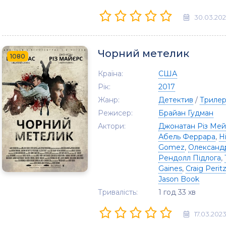
30.03.20
Чорний метелик
1080
Країна:
США
Рік:
2017
Жанр:
Детектив
/
Триле
Режисер:
Брайан Гудман
Актори:
Джонатан Різ Ме
Абель Феррара
,
Н
Gomez
,
Олександ
Рендолл Підлога
,
Gaines
,
Craig Perit
Jason Book
Тривалість:
1 год 33 хв
17.03.202