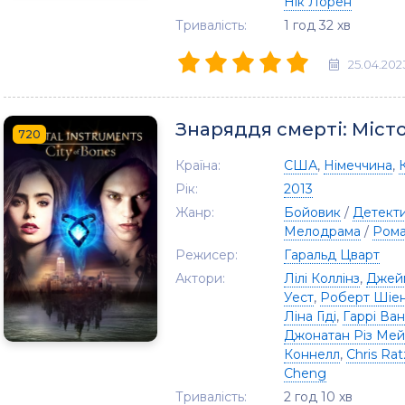
Нік Лорен
Тривалість:
1 год 32 хв
25.04.202
Знаряддя смерті: Місто
720
Країна:
США
,
Німеччина
,
Рік:
2013
Жанр:
Бойовик
/
Детект
Мелодрама
/
Рома
Режисер:
Гаральд Цварт
Актори:
Лілі Коллінз
,
Джейм
Уест
,
Роберт Шіе
Ліна Гіді
,
Гаррі Ва
Джонатан Різ Ме
Коннелл
,
Chris Rat
Cheng
Тривалість:
2 год 10 хв