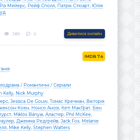
Різ Мейерс
,
Рейф Сполл
,
Патрік Стюарт
,
Юлія
Вуд
389
0
Дивитися онлайн
7.4
анія
лодрама
/
Романтичні
/
Серіали
n Kelly
,
Nick Murphy
йерс
,
Jessica De Gouw
,
Томас Кречман
,
Вікторія
жексон-Коен
,
Нонсо Анозі
,
Кеті МакГрат
,
Бен
турст
,
Miklós Bányai
,
Аластер
,
Phil McKee
,
Фаулер
,
Джемма Редгрейв
,
Jack Fox
,
Melanie
елл
,
Mike Kelly
,
Stephen Walters