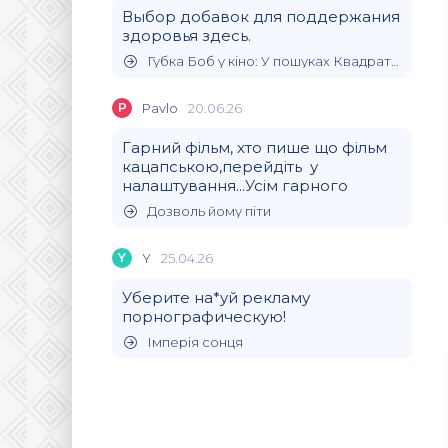
Выбор добавок для поддержания
здоровья здесь.
Губка Боб у кіно: У пошуках Квадратних Штанів
P
Pavlo
20.06.26
Гарний фільм, хто пише що фільм
кацапською,перейдіть у
налаштування...Усім гарного
Дозволь йому піти
Y
Y
25.04.26
Уберите на*уй рекламу
порнографическую!
Імперія сонця