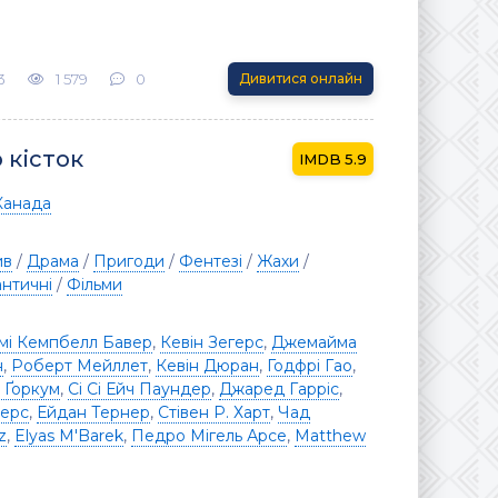
3
1 579
0
Дивитися онлайн
 кісток
5.9
Канада
ив
/
Драма
/
Пригоди
/
Фентезі
/
Жахи
/
нтичні
/
Фільми
і Кемпбелл Бавер
,
Кевін Зегерс
,
Джемайма
н
,
Роберт Мейллет
,
Кевін Дюран
,
Годфрі Гао
,
н Ґоркум
,
Сі Сі Ейч Паундер
,
Джаред Гарріс
,
йерс
,
Ейдан Тернер
,
Стівен Р. Харт
,
Чад
z
,
Elyas M'Barek
,
Педро Мігель Арсе
,
Matthew