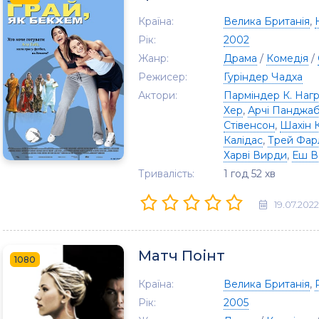
Країна:
Велика Британія
,
Рік:
2002
Жанр:
Драма
/
Комедія
/
Режисер:
Гуріндер Чадха
Актори:
Парміндер К. Наг
Хер
,
Арчі Панджаб
Стівенсон
,
Шахін 
Калідас
,
Трей Фар
Харві Вирди
,
Еш В
Тривалість:
1 год 52 хв
19.07.2022
Матч Поінт
1080
Країна:
Велика Британія
,
Рік:
2005