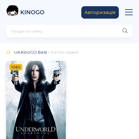
KINOGO
Авторизація
UA.KinoGO.Best
» Кетлін Адамс
1080