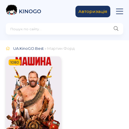
KINOGO
Авторизація
UA.KinoGO.Best
» Мартин Форд
1080