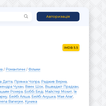
Авторизація
5.5
ма
/
Романтичні
/
Фільми
а Датта
,
Пріянка Чопра
,
Раджив Верма
,
жендра Чухан
,
Вівек Шок
,
Вішваджіт Прадхан
,
ншьям Рохера
,
Боббі Беді
,
Майстер Мохит
,
Їв
арму
,
Бейбі Аліша
,
Бейбі Анушка
,
Мая Алаґ
,
eena Banerjee
,
Куника