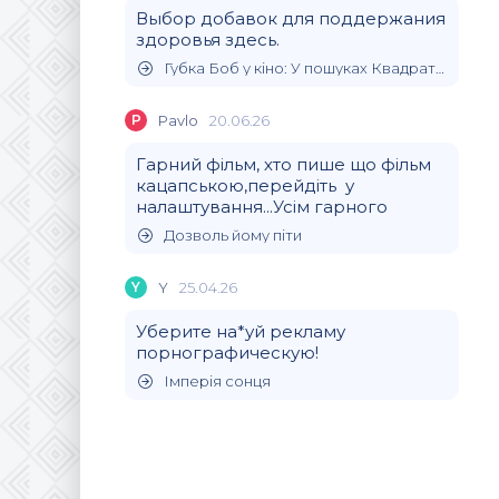
Выбор добавок для поддержания
здоровья здесь.
Губка Боб у кіно: У пошуках Квадратних Штанів
P
Pavlo
20.06.26
Гарний фільм, хто пише що фільм
кацапською,перейдіть у
налаштування...Усім гарного
Дозволь йому піти
Y
Y
25.04.26
Уберите на*уй рекламу
порнографическую!
Імперія сонця