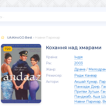
UA.KinoGO.Best
» Навни Парихар
Кохання над хмарами
720
Країна:
Індія
Рік:
2003
Жанр:
Драма
/
Мелодра
Режисер:
Радж Канвар
Актори:
Акшай Кумар
,
Лар
Панкадж Дхир
,
Га
Притви Зутши
,
Га
Панджабі
,
Аша Ш
Навни Парихар
,
B