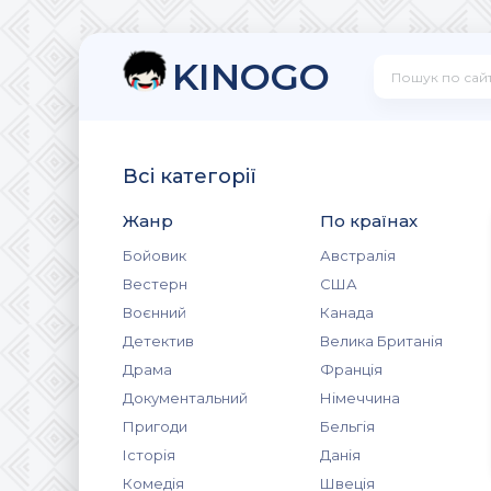
KINOGO
Всі категорії
Жанр
По країнах
Бойовик
Австралія
Вестерн
США
Воєнний
Канада
Детектив
Велика Британія
Драма
Франція
Документальний
Німеччина
Пригоди
Бельгія
Історія
Данія
Комедія
Швеція