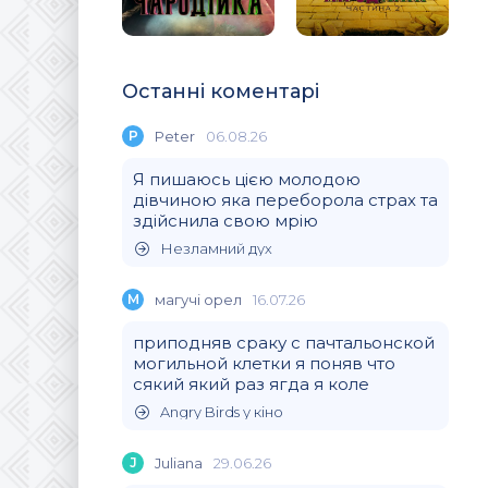
Останні коментарі
P
Peter
06.08.26
Я пишаюсь цією молодою
дівчиною яка переборола страх та
здійснила свою мрію
Незламний дух
М
магучi орел
16.07.26
приподняв сраку с пачтальонской
могильной клетки я поняв что
сякий який раз ягда я коле
Angry Birds у кіно
J
Juliana
29.06.26