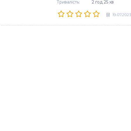
Тривалість:
2 год 25 хв
19.07.202