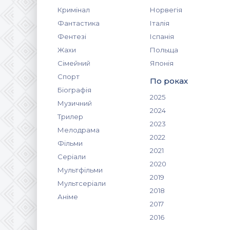
Кримінал
Норвегія
Фантастика
Італія
Фентезі
Іспанія
Жахи
Польща
Сімейний
Японія
Спорт
По роках
Біографія
2025
Музичний
2024
Трилер
2023
Мелодрама
2022
Фільми
2021
Серіали
2020
Мультфільми
2019
Мультсеріали
2018
Аніме
2017
2016