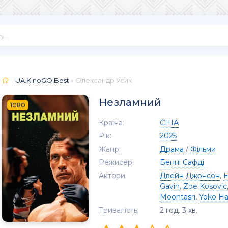
UA.KinoGO.Best
» Олександр Усик
Незламний
1080
Країна:
США
Рік:
2025
Жанр:
Драма
/
Фільми
Режисер:
Бенні Сафді
Актори:
Двейн Джонсон
,
Е
Gavin
,
Zoe Kosovic
Moontasri
,
Yoko H
Тривалість:
2 год. 3 хв.