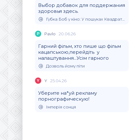
Выбор добавок для поддержания
здоровья здесь.
Губка Боб у кіно: У пошуках Квадратних Штанів
P
Pavlo
20.06.26
Гарний фільм, хто пише що фільм
кацапською,перейдіть у
налаштування...Усім гарного
Дозволь йому піти
Y
Y
25.04.26
Уберите на*уй рекламу
порнографическую!
Імперія сонця