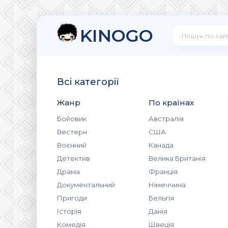
KINOGO
Всі категорії
Жанр
По країнах
Бойовик
Австралія
Вестерн
США
Воєнний
Канада
Детектив
Велика Британія
Драма
Франція
Документальний
Німеччина
Пригоди
Бельгія
Історія
Данія
Комедія
Швеція