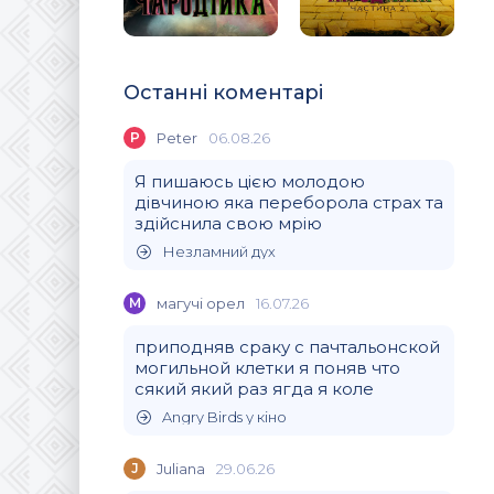
Останні коментарі
P
Peter
06.08.26
Я пишаюсь цією молодою
дівчиною яка переборола страх та
здійснила свою мрію
Незламний дух
М
магучi орел
16.07.26
приподняв сраку с пачтальонской
могильной клетки я поняв что
сякий який раз ягда я коле
Angry Birds у кіно
J
Juliana
29.06.26