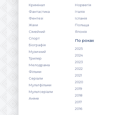
Кримінал
Норвегія
Фантастика
Італія
Фентезі
Іспанія
Жахи
Польща
Сімейний
Японія
Спорт
По роках
Біографія
2025
Музичний
2024
Трилер
2023
Мелодрама
2022
Фільми
2021
Серіали
2020
Мультфільми
2019
Мультсеріали
2018
Аніме
2017
2016