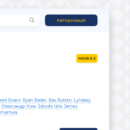
Авторизація
6.5
мілі Блант
,
Ryan Bader
,
Bas Rutten
,
Lyndsey
,
Олександр Усик
,
Satoshi Ishii
,
James
amamura