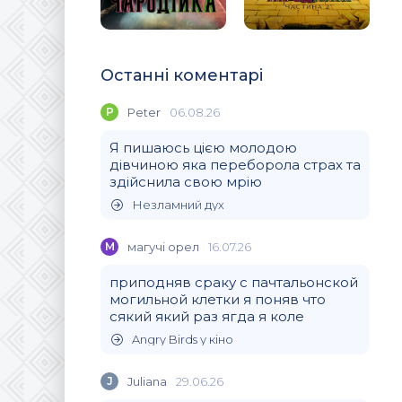
Останні коментарі
P
Peter
06.08.26
Я пишаюсь цією молодою
дівчиною яка переборола страх та
здійснила свою мрію
Незламний дух
М
магучi орел
16.07.26
приподняв сраку с пачтальонской
могильной клетки я поняв что
сякий який раз ягда я коле
Angry Birds у кіно
J
Juliana
29.06.26