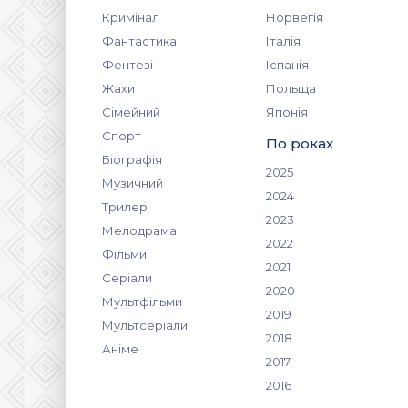
Кримінал
Норвегія
Фантастика
Італія
Фентезі
Іспанія
Жахи
Польща
Сімейний
Японія
Спорт
По роках
Біографія
2025
Музичний
2024
Трилер
2023
Мелодрама
2022
Фільми
2021
Серіали
2020
Мультфільми
2019
Мультсеріали
2018
Аніме
2017
2016