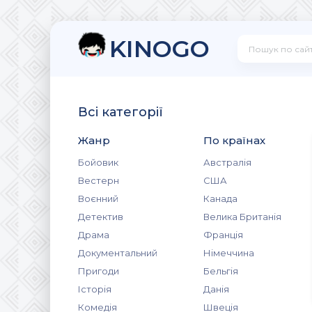
KINOGO
Всі категорії
Жанр
По країнах
Бойовик
Австралія
Вестерн
США
Воєнний
Канада
Детектив
Велика Британія
Драма
Франція
Документальний
Німеччина
Пригоди
Бельгія
Історія
Данія
Комедія
Швеція