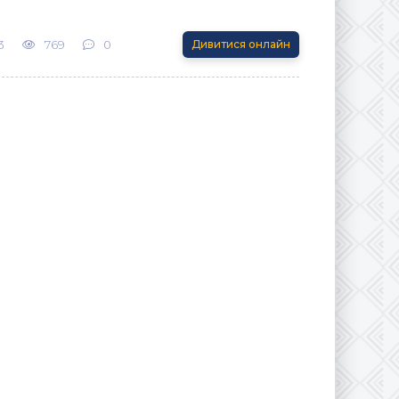
3
769
0
Дивитися онлайн