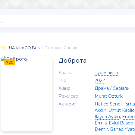
UA.KinoGO.Best
» Перихан Саваш
Доброта
720
Країна:
Туреччина
Рік:
2022
Жанр:
Драма
/
Серіали
Режисер:
Murat Öztürk
Актори:
Hatice Sendil
,
Isma
Akdin
,
Umut Kaplic
Ilayda Aydin
,
Erdem
Ermis
,
Eylül Basogl
Demir
,
Bahadir Vat