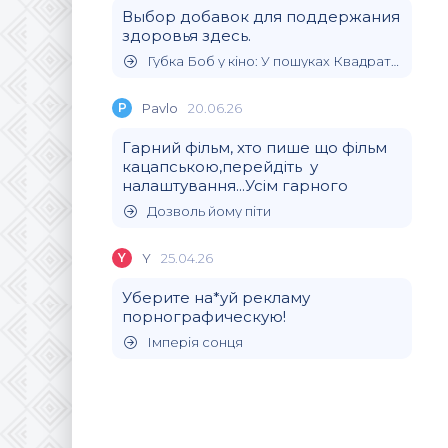
Выбор добавок для поддержания
здоровья здесь.
Губка Боб у кіно: У пошуках Квадратних Штанів
P
Pavlo
20.06.26
Гарний фільм, хто пише що фільм
кацапською,перейдіть у
налаштування...Усім гарного
Дозволь йому піти
Y
Y
25.04.26
Уберите на*уй рекламу
порнографическую!
Імперія сонця