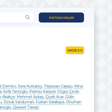
Авторизація
5.0
il Demirci
,
Sera Kutlubey
,
Перихан Саваш
,
Mina
a
,
Sefa Tantoglu
,
Pelinsu Karayel
,
Özgür Çevik
,
 Akakçe
,
Mehmet Aykaç
,
Çiçek Acar
,
Gülin
u
,
Doruk Sariduman
,
Furkan Karakaya
,
Onurhan
anoglu
,
Джихат Тамер