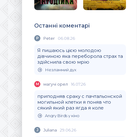
Останні коментарі
P
Peter
06.08.26
Я пишаюсь цією молодою
дівчиною яка переборола страх та
здійснила свою мрію
Незламний дух
М
магучi орел
16.07.26
приподняв сраку с пачтальонской
могильной клетки я поняв что
сякий який раз ягда я коле
Angry Birds у кіно
J
Juliana
29.06.26