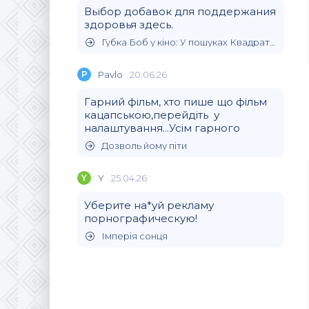
Выбор добавок для поддержания
здоровья здесь.
Губка Боб у кіно: У пошуках Квадратних Штанів
P
Pavlo
20.06.26
Гарний фільм, хто пише що фільм
кацапською,перейдіть у
налаштування...Усім гарного
Дозволь йому піти
Y
Y
25.04.26
Уберите на*уй рекламу
порнографическую!
Імперія сонця