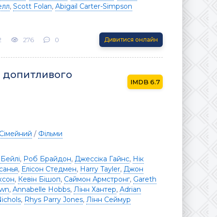
елл
,
Scott Folan
,
Abigail Carter-Simpson
2
276
0
Дивитися онлайн
ст допитливого
6.7
Сімейний
/
Фільми
 Бейлі
,
Роб Брайдон
,
Джессіка Гайнс
,
Нік
санья
,
Елісон Стедмен
,
Harry Tayler
,
Джон
ксон
,
Кевін Бішоп
,
Саймон Армстронг
,
Gareth
own
,
Annabelle Hobbs
,
Лінн Хантер
,
Adrian
ichols
,
Rhys Parry Jones
,
Лінн Сеймур