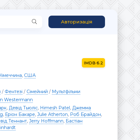
Авторизація
6.2
Німеччина
,
США
я
/
Фентезі
/
Сімейний
/
Мультфільми
ian Westermann
арк
,
Девід Тьюліс
,
Himesh Patel
,
Джемма
gg
,
Еріон Бакаре
,
Julie Atherton
,
Роб Брайдон
,
від Теннант
,
Jerry Hoffmann
,
Бастіан
inhardt