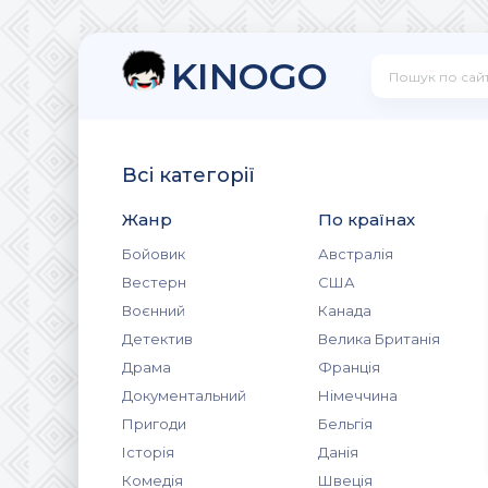
KINOGO
Всі категорії
Жанр
По країнах
Бойовик
Австралія
Вестерн
США
Воєнний
Канада
Детектив
Велика Британія
Драма
Франція
Документальний
Німеччина
Пригоди
Бельгія
Історія
Данія
Комедія
Швеція