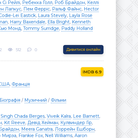
 Сі Рейлі
,
Ребекка Голл
,
Роб Брайдон
,
Келлі
н Лапкус
,
Пем Ферріс
,
Ральф Файнс
,
Hector
Codie-Lei Eastick
,
Laura Stevely
,
Layla Rose
man
,
Harry Baxendale
,
Ella Bright
,
Kenneth
Сью Монд
,
Tommy Surridge
,
Paddy Holland
2
512
0
Дивитися онлайн
6.9
США
,
Франція
Біографія
/
Музичний
/
Фільми
 Singh Chada Berges
,
Viveik Kalra
,
Lee Barnett
,
н
,
Kit Reeve
,
Девід Хейман
,
Кулвиндер Гір
,
Брайдон
,
Meera Ganatra
,
Лоррейн Ешборн
,
 Мирза
,
Frankie Fox
,
Nell Williams
,
Aaron