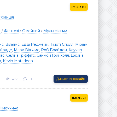
6.1
Франція
я
/
Фентезі
/
Сімейний
/
Мультфільми
сі Вільямс
,
Едді Редмейн
,
Тімоті Сполл
,
Міріам
Айоаде
,
Марк Вільямс
,
Роб Брайдон
,
Kayvan
гас
,
Селіна Гріффітс
,
Саймон Гринхолл
,
Джина
n
,
Kevin Matadeen
2
465
0
Дивитися онлайн
7.1
Німеччина