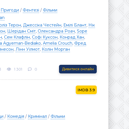
/
Пригоди
/
Фентезі
/
Фільми
yan
ліз Терон
,
Джессіка Честейн
,
Емілі Блант
,
Нік
он
,
Шерідан Сміт
,
Олександра Роач
,
Sope
н
,
Сем Клафлін
,
Софі Куксон
,
Конрад Хан
,
a Agyeman-Bediako
,
Amelia Crouch
,
Фред
йнесон
,
Лінн Уілмот
,
Колін Морган
3
1 301
0
Дивитися онлайн
3.9
ди
/
Комедія
/
Кримінал
/
Фільми