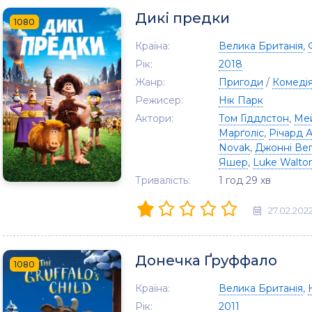
Дикі предки
1080
Країна:
Велика Британія
,
Рік:
2018
Жанр:
Пригоди
/
Комеді
Режисер:
Нік Парк
Актори:
Том Гіддлстон
,
Мей
Марґоліс
,
Річард 
Novak
,
Джонні Ве
Яшер
,
Luke Walto
Тривалість:
1 год 29 хв
27.02.202
Донечка Ґруффало
1080
Країна:
Велика Британія
,
Рік:
2011