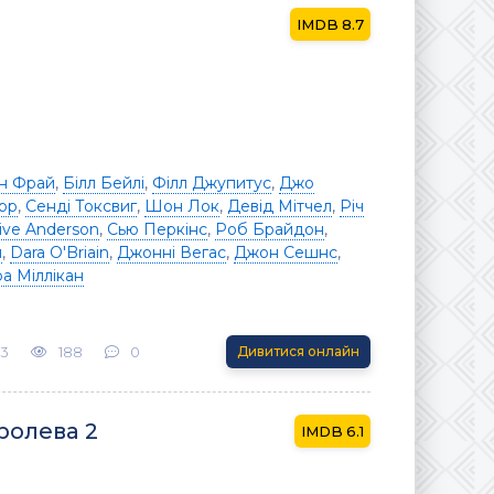
8.7
ен Фрай
,
Білл Бейлі
,
Філл Джупитус
,
Джо
рр
,
Сенді Токсвиг
,
Шон Лок
,
Девід Мітчел
,
Річ
live Anderson
,
Сью Перкінс
,
Роб Брайдон
,
н
,
Dara O'Briain
,
Джонні Вегас
,
Джон Сешнс
,
а Міллікан
23
188
0
Дивитися онлайн
ролева 2
6.1