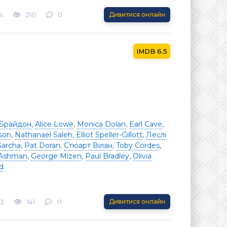
4
210
0
Дивитися онлайн
6.5
Брайдон
,
Alice Lowe
,
Monica Dolan
,
Earl Cave
,
son
,
Nathanael Saleh
,
Elliot Speller-Gillott
,
Леслі
Garcha
,
Pat Doran
,
Стюарт Вілан
,
Toby Cordes
,
 Ashman
,
George Mizen
,
Paul Bradley
,
Olivia
dd
23
141
0
Дивитися онлайн