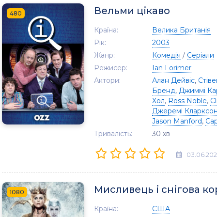
Вельми цікаво
480
Країна:
Велика Британія
Рік:
2003
Жанр:
Комедія
/
Серіали
Режисер:
Ian Lorimer
Актори:
Алан Дейвіс
,
Стів
Бренд
,
Джиммі Ка
Хол
,
Ross Noble
,
C
Джеремі Кларксо
Jason Manford
,
Сар
Тривалість:
30 хв
03.06.20
Мисливець і снігова ко
1080
Країна:
США