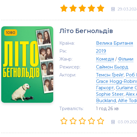
29.03.202
Літо Бегнольдів
1080
Країна:
Велика Британія
Рік:
2019
Жанр:
Комедія
/
Фільми
Режисер:
Саймон Бьорд
Актори:
Темсін Ґрейґ
,
Роб 
Grace Hogg-Robin
Гаркорт
,
Gurlaine 
Sophie Steer
,
Alex
Buckland
,
Alfie To
Тривалість:
1 год 26 хв
03.09.20