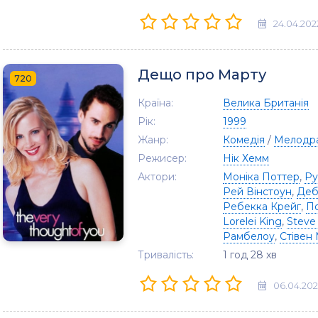
24.04.202
Дещо про Марту
720
Країна:
Велика Британія
Рік:
1999
Жанр:
Комедія
/
Мелодр
Режисер:
Нік Хемм
Актори:
Моніка Поттер
,
Ру
Рей Вінстоун
,
Деб
Ребекка Крейг
,
По
Lorelei King
,
Steve 
Рамбелоу
,
Стівен
Тривалість:
1 год 28 хв
06.04.202