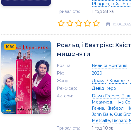
Phagura
,
Гейлі Етв
Тривалість:
1 год 58 хв
10.06.202
Роальд і Беатрікс: Хві
1080
мишеняти
Країна:
Велика Британія
Рік:
2020
Жанр:
Драма
/
Комедія
/
Режисер:
Девід Керр
Актори:
Dawn French
,
Білл
Моаммед
,
Ніна Со
Ганна
,
Кімберлі Ні
John Bale
,
Gus Br
Metcalfe
,
Richard N
Тривалість:
1 год 10 хв