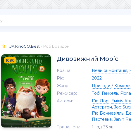
UA.KinoGO.Best
» Роб Брайдон
Дивовижний Моріс
1080
Країна:
Велика Британія
,
Рік:
2022
Жанр:
Пригоди
/
Комеді
Режисер:
Тобі Генкель
,
Flor
Актори:
Г'ю Лорі
,
Емілія Кл
Артертон
,
Joe Su
Г'ю Бонневілль
,
Де
Пастевка
,
Janin Re
Тривалість:
1 год 33 хв