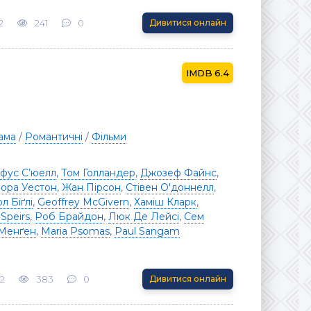
2
241
0
Дивитися онлайн
6.4
ама
/
Романтичні
/
Фільми
фус С’юелл
,
Том Голландер
,
Джозеф Файнс
,
ора Уестон
,
Жан Пірсон
,
Стівен О'доннелл
,
л Біґлі
,
Geoffrey McGivern
,
Хаміш Кларк
,
Speirs
,
Роб Брайдон
,
Люк Де Лейсі
,
Сем
 Менґен
,
Maria Psomas
,
Paul Sangam
2
383
0
Дивитися онлайн