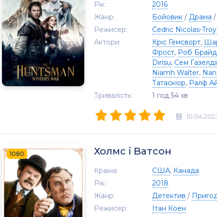
Рік:
2016
Жанр:
Бойовик
/
Драма
Режисер:
Cedric Nicolas-Tro
Актори:
Кріс Гемсворт
,
Шар
Фрост
,
Роб Брайд
Dirisu
,
Сем Газелді
Niamh Walter
,
Nan
Татаскіор
,
Ралф А
Тривалість:
1 год 54 хв
10.04.202
Холмс і Ватсон
1080
Країна:
США
,
Канада
Рік:
2018
Жанр:
Детектив
/
Приго
Режисер:
Ітан Коен