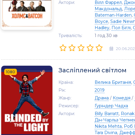
Актори:
Вілл Фаррел
,
Джон
Макдональд
,
Лоре
Bateman-Harden
,
Boyce
,
Sadie New
Hadley
,
Пол Біглі
,
Тривалість:
1 год 30 хв
20.06.202
Засліплений світлом
1080
Країна:
Велика Британія
,
Рік:
2019
Жанр:
Драма
/
Комедія
/
Режисер:
Гуріндер Чадха
Актори:
Billy Barratt
,
Ronak
Дін-Чарльз Чепме
Nikita Mehta
,
Роб 
Tara Divina
,
Джефф