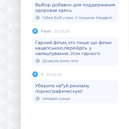
Выбор добавок для поддержания
здоровья здесь.
Губка Боб у кіно: У пошуках Квадратних Штанів
P
Pavlo
20.06.26
Гарний фільм, хто пише що фільм
кацапською,перейдіть у
налаштування...Усім гарного
Дозволь йому піти
Y
Y
25.04.26
Уберите на*уй рекламу
порнографическую!
Імперія сонця