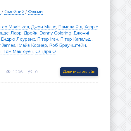
я
/
Сімейний
/
Фільми
ітер МакНікол
,
Джон Міллс
,
Памела Рід
,
Харріс
льдс
,
Ларрі Дрейк
,
Danny Goldring
,
Джонні
,
Ендрю Лоуренс
,
Пітер Іган
,
Пітер Капальді
,
r James
,
Клайв Корнер
,
Роб Браунштейн
,
н
,
Том МакГоуен
,
Сандра О
2
1 206
0
Дивитися онлайн