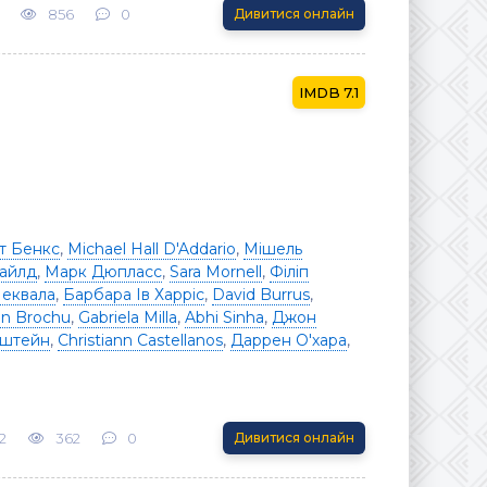
856
0
Дивитися онлайн
7.1
т Бенкс
,
Michael Hall D'Addario
,
Мішель
Вайлд
,
Марк Дюпласс
,
Sara Mornell
,
Філіп
Чеквала
,
Барбара Ів Харріс
,
David Burrus
,
in Brochu
,
Gabriela Milla
,
Abhi Sinha
,
Джон
нштейн
,
Christiann Castellanos
,
Даррен О'хара
,
2
362
0
Дивитися онлайн