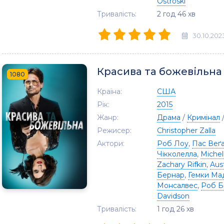
Ostroski
Тривалість:
2 год 46 хв
30.10.202
Красива та божевільна
1080
Країна:
США
Рік:
2015
Жанр:
Драма
/
Кримінал
Режисер:
Christopher Zalla
Актори:
Роб Лоу
,
Пас Веґ
Чікколелла
,
Michel
Zachary Rifkin
,
Aus
Бернар
,
Гемки Ма
Монсалвес
,
Роб Б
Davidson
Тривалість:
1 год 26 хв