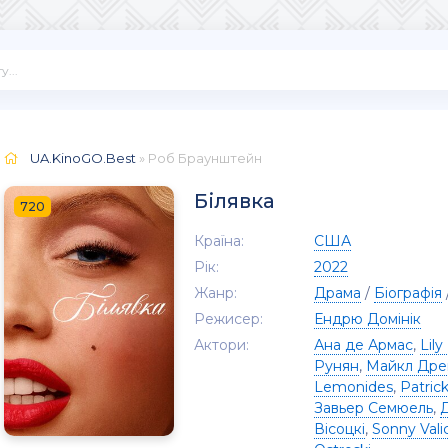
UA.KinoGO.Best
» Роб Браунштейн
Білявка
720
Країна:
США
Рік:
2022
Жанр:
Драма
/
Біографія
Режисер:
Ендрю Домінік
Актори:
Ана де Армас
,
Lily
Рунян
,
Майкл Дре
Lemonides
,
Patric
Завьер Семюель
,
Вісоцкі
,
Sonny Vali