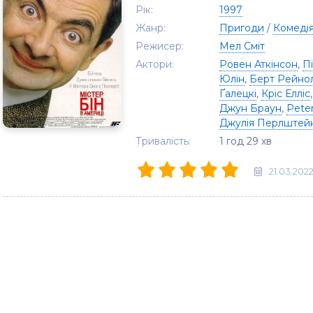
Рік:
1997
Жанр:
Пригоди
/
Комеді
Режисер:
Мел Сміт
Актори:
Ровен Аткінсон
,
П
Юлін
,
Берт Рейно
Ґалецкі
,
Кріс Елліс
Джун Браун
,
Pete
Джулія Перлштей
Тривалість:
1 год 29 хв
21.03.202