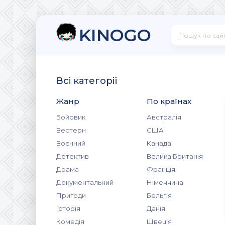
KINOGO
Всі категорії
Жанр
По країнах
Бойовик
Австралія
Вестерн
США
Воєнний
Канада
Детектив
Велика Британія
Драма
Франція
Документальний
Німеччина
Пригоди
Бельгія
Історія
Данія
Комедія
Швеція