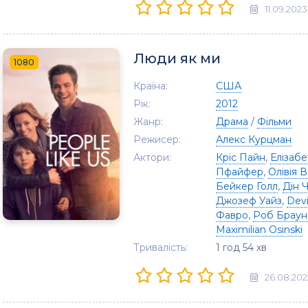
11.09.2023
Люди як ми
1080
Країна:
США
Рік:
2012
Жанр:
Драма
/
Фільми
Режисер:
Алекс Курцман
Актори:
Кріс Пайн
,
Елізабе
Пфайфер
,
Олівія 
Бейкер Голл
,
Дін 
Джозеф Уайз
,
Dev
Фавро
,
Роб Брау
Maximilian Osinski
Тривалість:
1 год 54 хв
26.08.202