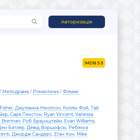
Авторизація
5.5
/
Мелодрама
/
Романтичні
/
Фільми
 Fisher
,
Джуліанна Ніколсон
,
Коллін Фой
,
Тай
йєр
,
Сара Пекстон
,
Ryan Vincent
,
Vanessa
k Brennan
,
Роб Браунштейн
,
Evan Williams
,
Ден Батлер
,
Девід Воршофскі
,
Ребекка
centi
,
Джордж Сандерс
,
Етан Кон
,
Mike