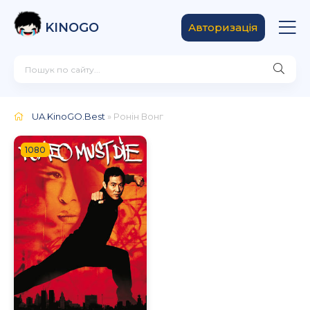
KINOGO
Авторизація
UA.KinoGO.Best
» Ронін Вонг
1080