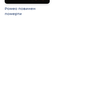
Ромео повинен
померти