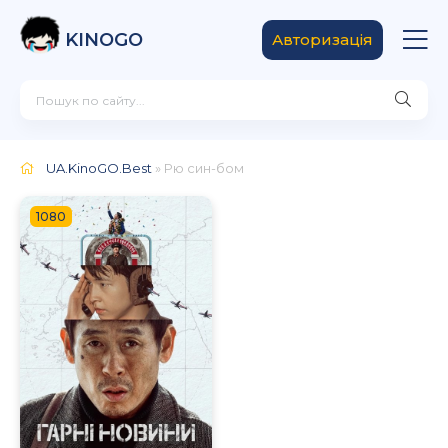
KINOGO
Авторизація
UA.KinoGO.Best
» Рю син-бом
1080