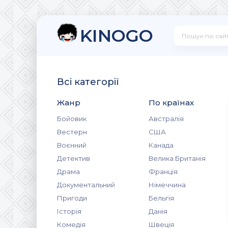
KINOGO
Всі категорії
Жанр
По країнах
Бойовик
Австралія
Вестерн
США
Воєнний
Канада
Детектив
Велика Британія
Драма
Франція
Документальний
Німеччина
Пригоди
Бельгія
Історія
Данія
Комедія
Швеція