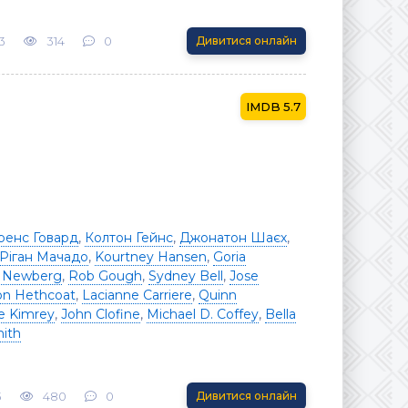
3
314
0
Дивитися онлайн
5.7
ренс Говард
,
Колтон Гейнс
,
Джонатон Шаєх
,
Ріган Мачадо
,
Kourtney Hansen
,
Goria
 Newberg
,
Rob Gough
,
Sydney Bell
,
Jose
ton Hethcoat
,
Lacianne Carriere
,
Quinn
e Kimrey
,
John Clofine
,
Michael D. Coffey
,
Bella
ith
3
480
0
Дивитися онлайн