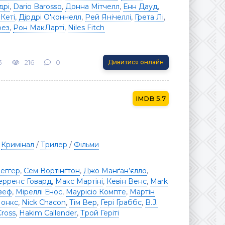
дрі
,
Dario Barosso
,
Донна Мітчелл
,
Енн Дауд
,
 Кеті
,
Дірдрі О'коннелл
,
Рей Янічеллі
,
Грета Лі
,
рез
,
Рон МакЛарті
,
Niles Fitch
3
216
0
Дивитися онлайн
5.7
/
Кримінал
/
Трилер
/
Фільми
еггер
,
Сем Вортінґтон
,
Джо Манґан’єлло
,
ерренс Говард
,
Макс Мартіні
,
Кевін Венс
,
Mark
зеф
,
Міреллі Енос
,
Маурісіо Компте
,
Мартін
онкс
,
Nick Chacon
,
Тім Вер
,
Гері Граббс
,
B.J.
Cross
,
Hakim Callender
,
Трой Геріті