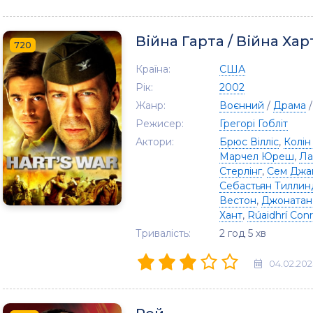
Війна Гарта / Війна Хар
720
Країна:
США
Рік:
2002
Жанр:
Воєнний
/
Драма
Режисер:
Грегорі Гобліт
Актори:
Брюс Вілліс
,
Колін
Марчел Юреш
,
Ла
Стерлінг
,
Сем Джа
Себастьян Тилли
Вестон
,
Джонатан
Хант
,
Rúaidhrí Con
Тривалість:
2 год 5 хв
04.02.202