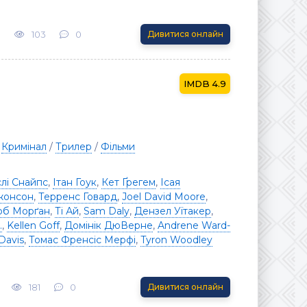
3
103
0
Дивитися онлайн
4.9
/
Кримінал
/
Трилер
/
Фільми
лі Снайпс
,
Ітан Гоук
,
Кет Ґрегем
,
Ісая
жонсон
,
Терренс Говард
,
Joel David Moore
,
об Морґан
,
Ті Ай
,
Sam Daly
,
Дензел Уїтакер
,
.
,
Kellen Goff
,
Домінік ДюВерне
,
Andrene Ward-
Davis
,
Томас Френсіс Мерфі
,
Tyron Woodley
181
0
Дивитися онлайн