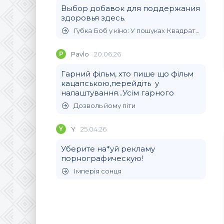
Выбор добавок для поддержания
здоровья здесь.
Губка Боб у кіно: У пошуках Квадратних Штанів
P
Pavlo
20.06.26
Гарний фільм, хто пише що фільм
кацапською,перейдіть у
налаштування...Усім гарного
Дозволь йому піти
Y
Y
25.04.26
Уберите на*уй рекламу
порнографическую!
Імперія сонця