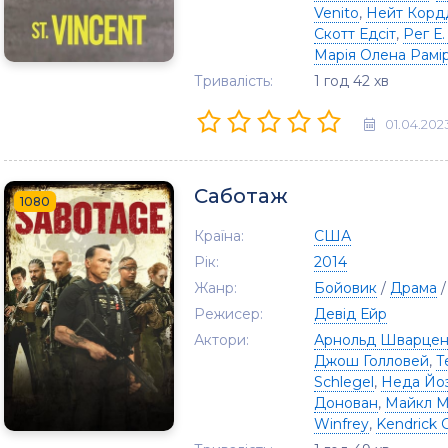
Venito
,
Нейт Корд
Скотт Едсіт
,
Рег Е.
Марія Олена Рамі
Тривалість:
1 год 42 хв
01.04.202
Саботаж
1080
Країна:
США
Рік:
2014
Жанр:
Бойовик
/
Драма
Режисер:
Девід Ейр
Актори:
Арнольд Шварцен
Джош Голловей
,
Т
Schlegel
,
Неда Йо
Донован
,
Майкл М
Winfrey
,
Kendrick 