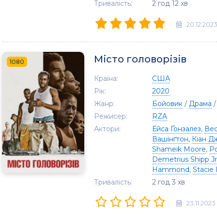
Тривалість:
2 год 12 хв
20.12.202
Місто головорізів
1080
Країна:
США
Рік:
2020
Жанр:
Бойовик
/
Драма
Режисер:
RZA
Актори:
Ейса Ґонзалез
,
Вес
Вашінґтон
,
Кіан Д
Shameik Moore
,
Р
Demetrius Shipp Jr
Hammond
,
Stacie 
Тривалість:
2 год 3 хв
23.11.2023