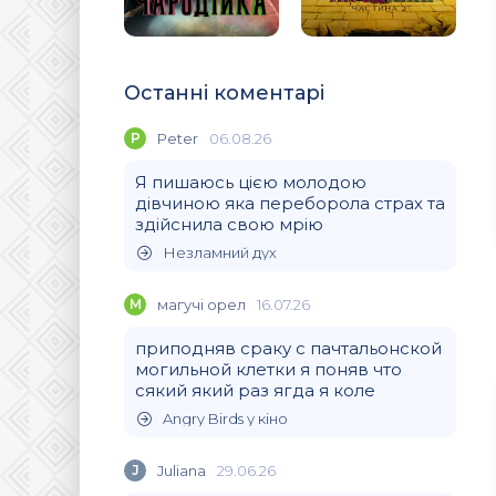
Останні коментарі
P
Peter
06.08.26
Я пишаюсь цією молодою
дівчиною яка переборола страх та
здійснила свою мрію
Незламний дух
М
магучi орел
16.07.26
приподняв сраку с пачтальонской
могильной клетки я поняв что
сякий який раз ягда я коле
Angry Birds у кіно
J
Juliana
29.06.26