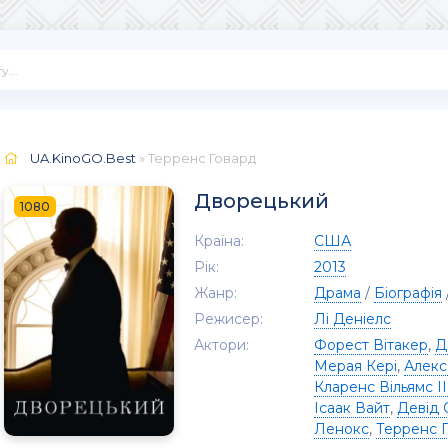
UA.KinoGO.Best
» Терренс Говард
Дворецький
1080
Країна:
США
Рік:
2013
Жанр:
Драма
/
Біографія
Режисер:
Лі Деніелс
Актори:
Форест Вітакер
,
Д
Мерая Кері
,
Алекс
Кларенс Вільямс II
Ісаак Вайт
,
Девід 
Ленокс
,
Терренс 