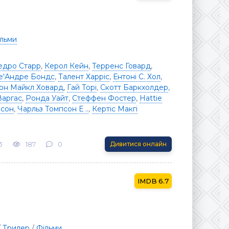
льми
едро Старр
,
Керол Кейн
,
Терренс Говард
,
е'Андре Бондс
,
Талент Харріс
,
Ентоні С. Хол
,
н Майкл Ховард
,
Гай Торі
,
Скотт Баркхолдер
,
аргас
,
Ронда Уайт
,
Стеффен Фостер
,
Hattie
нсон
,
Чарльз Томпсон Е ..
,
Кертіс Макгі
3
187
0
Дивитися онлайн
6.7
/
Трилер
/
Фільми