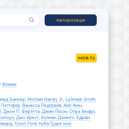
Авторизація
7.2
/
Фільми
евід Баннер
,
Michael Rainey Jr.
,
LaJessie Smith
,
 Петтіфер
,
Ванесса Редґрейв
,
Амл Амін
,
I
,
Джон П. Фертітта
,
Джим Ґлісон
,
Опра Вінфрі
,
Оєлоуо
,
Джо Крест
,
Колман Домінґо
,
Едріан
Говард
,
Tyson Ford
,
Куба Ґудінґ мол.