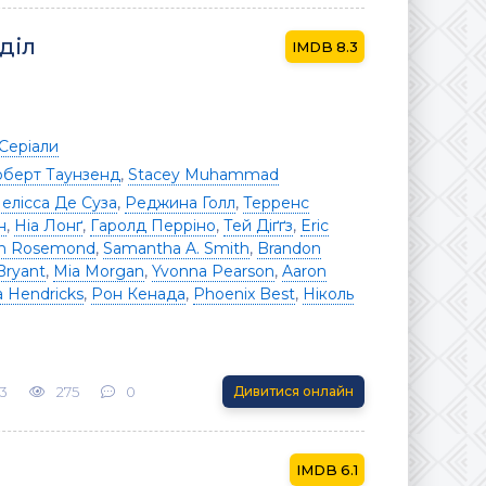
діл
8.3
Серіали
оберт Таунзенд
,
Stacey Muhammad
елісса Де Суза
,
Реджина Голл
,
Терренс
н
,
Ніа Лонґ
,
Гаролд Перріно
,
Тей Діґґз
,
Eric
ah Rosemond
,
Samantha A. Smith
,
Brandon
Bryant
,
Mia Morgan
,
Yvonna Pearson
,
Aaron
a Hendricks
,
Рон Кенада
,
Phoenix Best
,
Ніколь
3
275
0
Дивитися онлайн
6.1