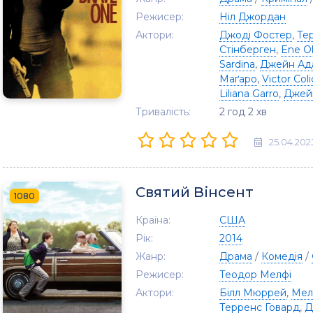
Режисер:
Ніл Джордан
Актори:
Джоді Фостер
,
Те
Стінберген
,
Ene Ol
Sardina
,
Джейн Ад
Маґаро
,
Victor Col
Liliana Garro
,
Джейм
Тривалість:
2 год 2 хв
25.04.202
Святий Вінсент
1080
Країна:
США
Рік:
2014
Жанр:
Драма
/
Комедія
/
Режисер:
Теодор Мелфі
Актори:
Білл Мюррей
,
Мел
Терренс Говард
,
Д