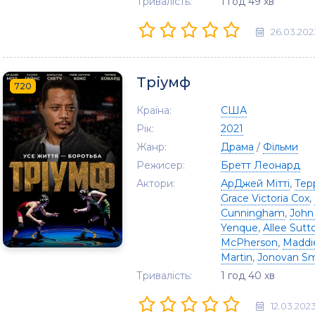
Тривалість:
1 год 49 хв
26.03.202
Тріумф
720
Країна:
США
Рік:
2021
Жанр:
Драма
/
Фільми
Режисер:
Бретт Леонард
Актори:
АрДжей Мітті
,
Тер
Grace Victoria Cox
,
Cunningham
,
John
Yenque
,
Allee Sut
McPherson
,
Maddi
Martin
,
Jonovan Sm
Тривалість:
1 год 40 хв
12.03.202