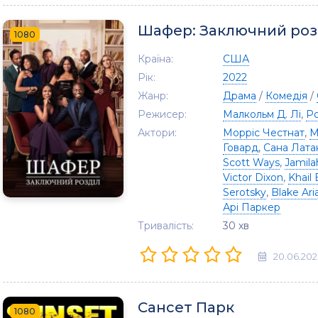
Шафер: Заключний роз
1080
Країна:
США
Рік:
2022
Жанр:
Драма
/
Комедія
/
Режисер:
Малкольм Д. Лі
,
Р
Актори:
Морріс Честнат
,
М
Говард
,
Сана Лата
Scott Ways
,
Jamil
Victor Dixon
,
Khail 
Serotsky
,
Blake Ari
Арі Паркер
Тривалість:
30 хв
20.06.202
Сансет Парк
1080