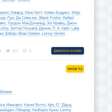
рренс Говард
,
Ніккі Кетт
,
Невін Ендрюс
,
Мері
oja
,
Луіс Да Сілва мл.
,
Blaze Foster
,
Rafael
амс
,
Гордон МакДональд
,
Зої Кравіц
,
Джон
icchio
,
Jermel Howard
,
Денніс Л. А. Уайт
,
Laila
с Бібері
,
Brian Delate
,
Lenny Venito
3
233
0
Дивитися онлайн
7.2
Фільми
іса Маккарті
,
Наомі Воттс
,
Кріс О ' Дауд
,
жейден Ліберер
,
Кімберлі Куїнн
,
Lenny