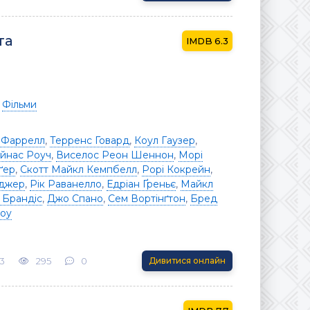
та
6.3
/
Фільми
 Фаррелл
,
Терренс Говард
,
Коул Гаузер
,
йнас Роуч
,
Виселос Реон Шеннон
,
Морі
ґер
,
Скотт Майкл Кемпбелл
,
Рорі Кокрейн
,
нджер
,
Рік Раванелло
,
Едріан Ґреньє
,
Майкл
 Брандіс
,
Джо Спано
,
Сем Вортінґтон
,
Бред
roy
3
295
0
Дивитися онлайн