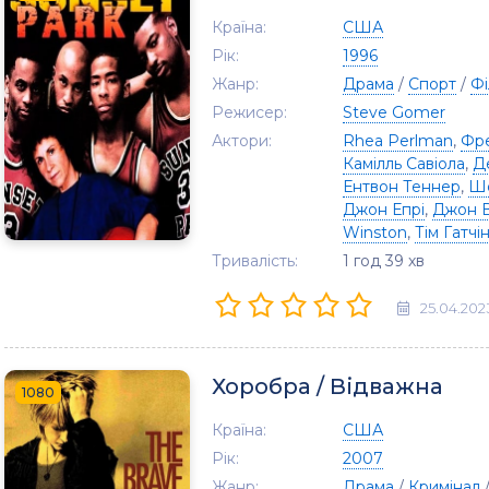
Країна:
США
Рік:
1996
Жанр:
Драма
/
Спорт
/
Фі
Режисер:
Steve Gomer
Актори:
Rhea Perlman
,
Фр
Камілль Савіола
,
Д
Ентвон ​​Теннер
,
Шо
Джон Епрі
,
Джон В
Winston
,
Тім Гатчі
Тривалість:
1 год 39 хв
25.04.202
Хоробра / Відважна
1080
Країна:
США
Рік:
2007
Жанр:
Драма
/
Кримінал