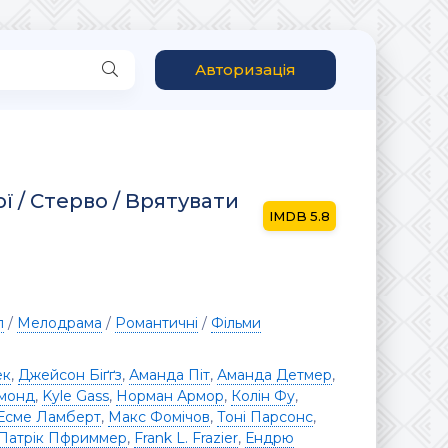
Авторизація
ї / Стерво / Врятувати
5.8
л
/
Мелодрама
/
Романтичні
/
Фільми
eк
,
Джейсон Біґґз
,
Аманда Піт
,
Аманда Детмер
,
ймонд
,
Kyle Gass
,
Норман Армор
,
Колін Фу
,
Есме Ламберт
,
Макс Фомічов
,
Тоні Парсонс
,
Патрік Пфриммер
,
Frank L. Frazier
,
Ендрю