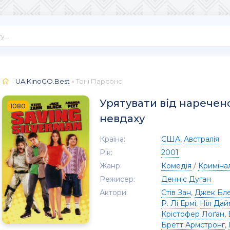
UA.KinoGO.Best
» Тоні Парсонс
Урятувати від наречено
1080
невдаху
Країна:
США
,
Австралія
Рік:
2001
Жанр:
Комедія
/
Криміна
Режисер:
Денніс Дуґан
Актори:
Стів Зан
,
Джек Бл
Р. Лі Ермі
,
Ніл Да
Крістофер Лоґан
,
Бретт Армстронг
,