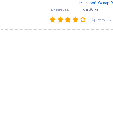
Макілрой
,
Оскар Г
Тривалість:
1 год 30 хв
20.06.202