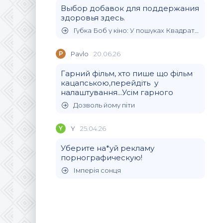
Выбор добавок для поддержания
здоровья здесь.
Губка Боб у кіно: У пошуках Квадратних Штанів
P
Pavlo
20.06.26
Гарний фільм, хто пише що фільм
кацапською,перейдіть у
налаштування...Усім гарного
Дозволь йому піти
Y
Y
25.04.26
Уберите на*уй рекламу
порнографическую!
Імперія сонця