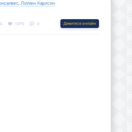
онсалвес
,
Лілліен Карлсон
4
1 270
0
Дивитися онлайн