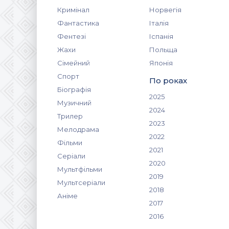
Кримінал
Норвегія
Фантастика
Італія
Фентезі
Іспанія
Жахи
Польща
Сімейний
Японія
Спорт
По роках
Біографія
2025
Музичний
2024
Трилер
2023
Мелодрама
2022
Фільми
2021
Серіали
2020
Мультфільми
2019
Мультсеріали
2018
Аніме
2017
2016