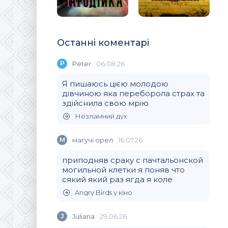
Останні коментарі
P
Peter
06.08.26
Я пишаюсь цією молодою
дівчиною яка переборола страх та
здійснила свою мрію
Незламний дух
М
магучi орел
16.07.26
приподняв сраку с пачтальонской
могильной клетки я поняв что
сякий який раз ягда я коле
Angry Birds у кіно
J
Juliana
29.06.26