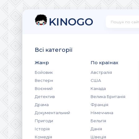
KINOGO
Всі категорії
Жанр
По країнах
Бойовик
Австралія
Вестерн
США
Воєнний
Канада
Детектив
Велика Британія
Драма
Франція
Документальний
Німеччина
Пригоди
Бельгія
Історія
Данія
Комедія
Швеція