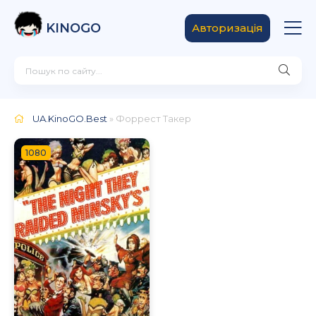
KINOGO
Авторизація
UA.KinoGO.Best
» Форрест Такер
1080