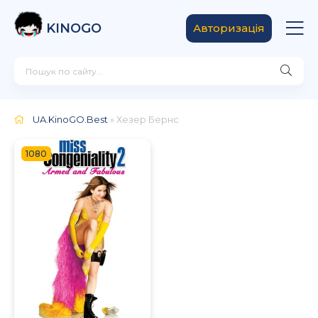
KINOGO
Авторизація
UA.KinoGO.Best
» Хезер Бернс
1080