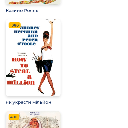
Казино Рояль
1080
Як украсти мільйон
480