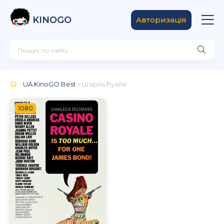
KINOGO
Авторизація
UA.KinoGO.Best
» Шарль Буайе
1080