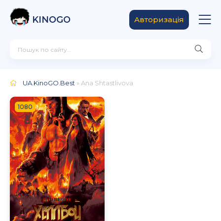
KINOGO
Авторизація
UA.KinoGO.Best
» Ana Shtastlivova
1080