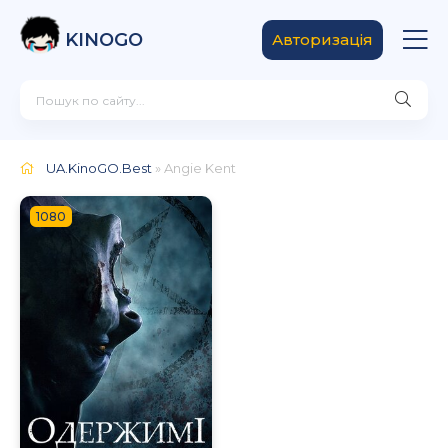
KINOGO
Авторизація
UA.KinoGO.Best
» Angie Kent
1080