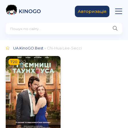
KINOGO
Авторизація
UA.KinoGO.Best
» Chi-Hua Lee-Secci
720