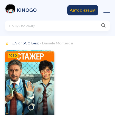
KINOGO
Авторизація
UA.KinoGO.Best
» Daniele Monterosi
1080