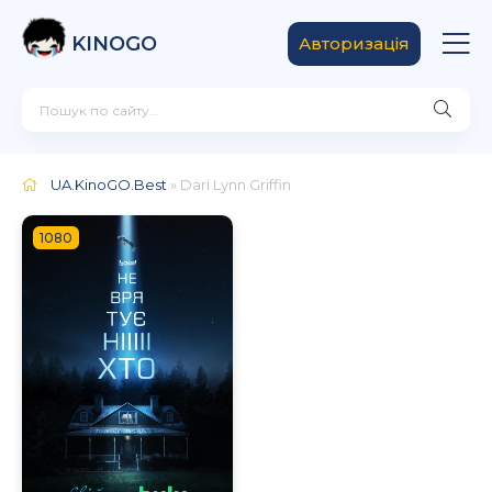
KINOGO
Авторизація
UA.KinoGO.Best
» Dari Lynn Griffin
1080