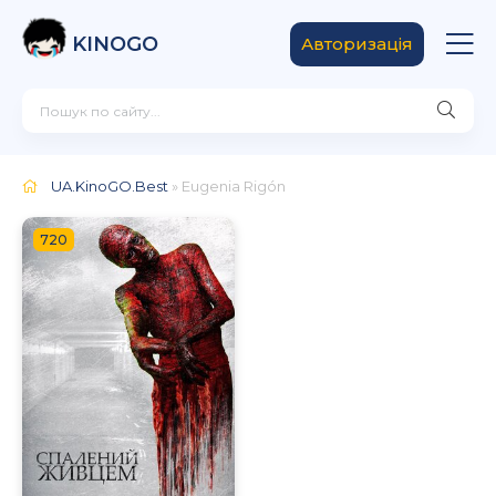
KINOGO
Авторизація
UA.KinoGO.Best
» Eugenia Rigón
720