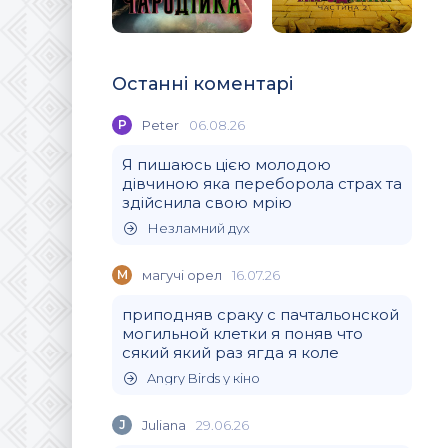
Останні коментарі
P
Peter
06.08.26
Я пишаюсь цією молодою
дівчиною яка переборола страх та
здійснила свою мрію
Незламний дух
М
магучi орел
16.07.26
приподняв сраку с пачтальонской
могильной клетки я поняв что
сякий який раз ягда я коле
Angry Birds у кіно
J
Juliana
29.06.26