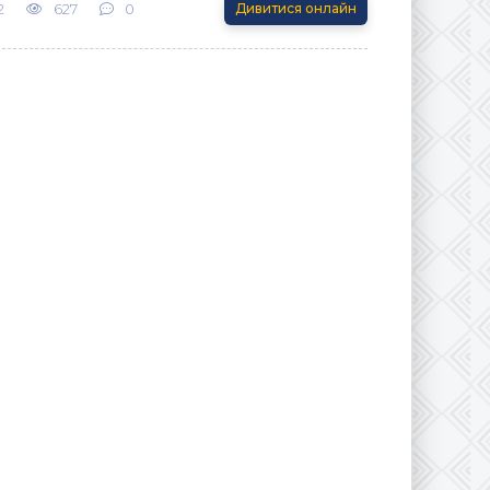
2
627
0
Дивитися онлайн