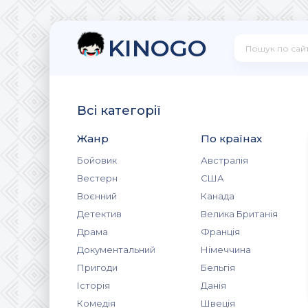
KINOGO
Всі категорії
Жанр
По країнах
Бойовик
Австралія
Вестерн
США
Воєнний
Канада
Детектив
Велика Британія
Драма
Франція
Документальний
Німеччина
Пригоди
Бельгія
Історія
Данія
Комедія
Швеція