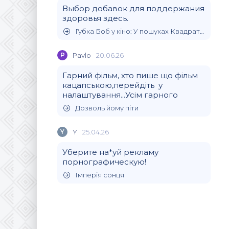
Выбор добавок для поддержания
здоровья здесь.
Губка Боб у кіно: У пошуках Квадратних Штанів
P
Pavlo
20.06.26
Гарний фільм, хто пише що фільм
кацапською,перейдіть у
налаштування...Усім гарного
Дозволь йому піти
Y
Y
25.04.26
Уберите на*уй рекламу
порнографическую!
Імперія сонця