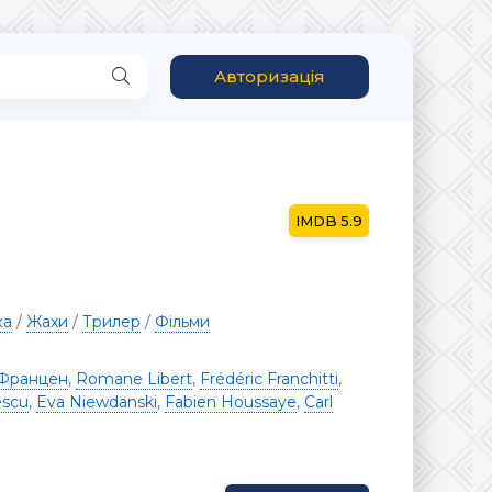
Авторизація
5.9
ка
/
Жахи
/
Трилер
/
Фільми
Францен
,
Romane Libert
,
Frédéric Franchitti
,
escu
,
Eva Niewdanski
,
Fabien Houssaye
,
Carl