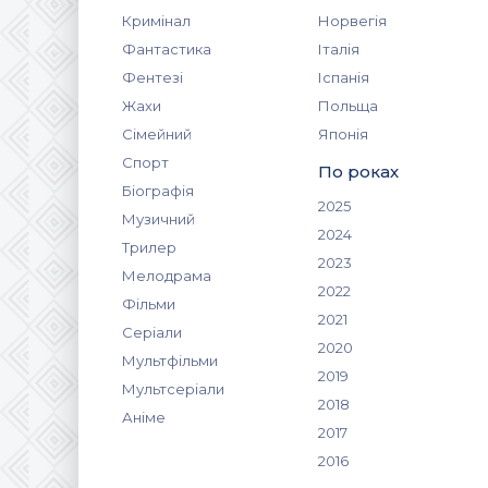
Кримінал
Норвегія
Фантастика
Італія
Фентезі
Іспанія
Жахи
Польща
Сімейний
Японія
Спорт
По роках
Біографія
2025
Музичний
2024
Трилер
2023
Мелодрама
2022
Фільми
2021
Серіали
2020
Мультфільми
2019
Мультсеріали
2018
Аніме
2017
2016