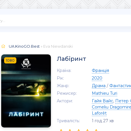
UA.KinoGO.Best
» Eva Niewdanski
Лабіринт
1080
Країна:
Франція
Рік:
2020
Жанр:
Драма
/
Фантасти
Режисер:
Mathieu Turi
Актори:
Гайя Вайс
,
Петер 
Corneliu Dragomir
Laforêt
Тривалість:
1 год 27 хв